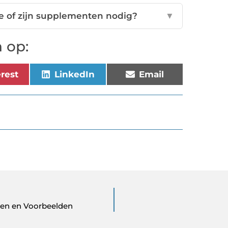
e of zijn supplementen nodig?
▼
 op:
erest
LinkedIn
Email
elen en Voorbeelden