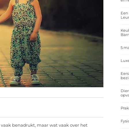
en r
Een 
Leu
Keuk
Bar
5 m
Lux
Eers
bez
Dier
opv
Prak
Fysi
 vaak benadrukt, maar wat vaak over het