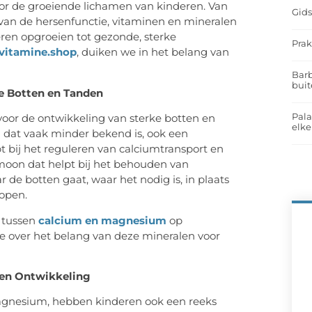
voor de groeiende lichamen van kinderen. Van
Gids
 van de hersenfunctie, vitaminen en mineralen
deren opgroeien tot gezonde, sterke
Prak
vitamine.shop
, duiken we in het belang van
Barb
buit
e Botten en Tanden
Pal
voor de ontwikkeling van sterke botten en
elk
 dat vaak minder bekend is, ook een
pt bij het reguleren van calciumtransport en
rmoon dat helpt bij het behouden van
r de botten gaat, waar het nodig is, in plaats
hopen.
e tussen
calcium en magnesium
op
e over het belang van deze mineralen voor
 en Ontwikkeling
magnesium, hebben kinderen ook een reeks