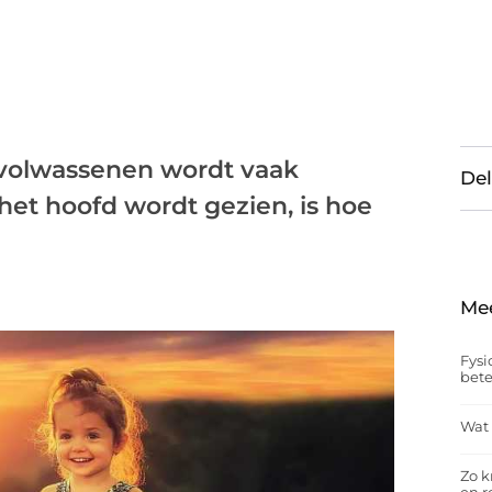
 volwassenen wordt vaak
Del
het hoofd wordt gezien, is hoe
Me
Fysi
bet
Wat 
Zo k