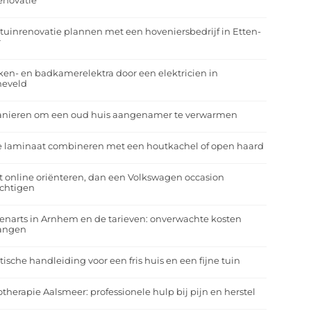
enovatie
tuinrenovatie plannen met een hoveniersbedrijf in Etten-
r
en- en badkamerelektra door een elektricien in
neveld
anieren om een oud huis aangenamer te verwarmen
e laminaat combineren met een houtkachel of open haard
t online oriënteren, dan een Volkswagen occasion
ichtigen
enarts in Arnhem en de tarieven: onverwachte kosten
angen
tische handleiding voor een fris huis en een fijne tuin
otherapie Aalsmeer: professionele hulp bij pijn en herstel