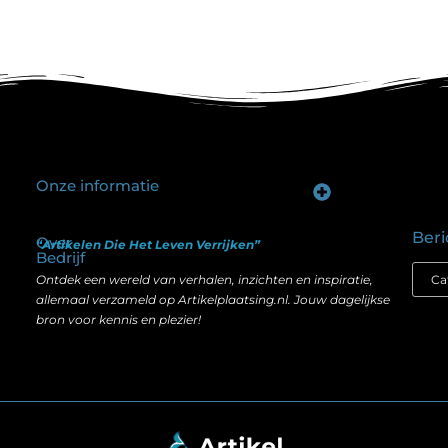
Onze informatie
Goede backlinks kopen: hoe je investeert in zichtbaarheid zonder je SEO te schaden
Geld verdienen op internet: hoe realistisch is het anno nu?
Beri
Over
“Artikelen Die Het Leven Verrijken”
Bedrijf
Ontdek een wereld van verhalen, inzichten en inspiratie,
allemaal verzameld op Artikelplaatsing.nl. Jouw dagelijkse
bron voor kennis en plezier!