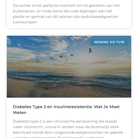
De zomer is het perfecte moment om te genieten van het
buitenleven, en twee items die vaak bijdragen aan het
plezier en gemak van dit seizoen zijn opduikspeelgoed en
tuinklompen.
WONING EN TUIN
Diabetes Type 2 en Insulineresistentie: Wat Je Moet
Weten
Diabetes type 2 is een chronische aandoening die steeds
vaker voorkomt, vooral in landen waar de levensstijl sterk
beïnvloed wordt door ongezonde eetgewoonten en gebrek
aan lichaamsbeweging. Een belangrijk onderdeel