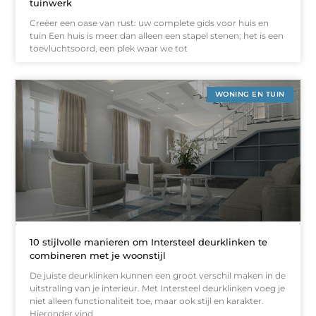
tuinwerk
Creëer een oase van rust: uw complete gids voor huis en
tuin Een huis is meer dan alleen een stapel stenen; het is een
toevluchtsoord, een plek waar we tot
WONING EN TUIN
10 stijlvolle manieren om Intersteel deurklinken te
combineren met je woonstijl
De juiste deurklinken kunnen een groot verschil maken in de
uitstraling van je interieur. Met Intersteel deurklinken voeg je
niet alleen functionaliteit toe, maar ook stijl en karakter.
Hieronder vind