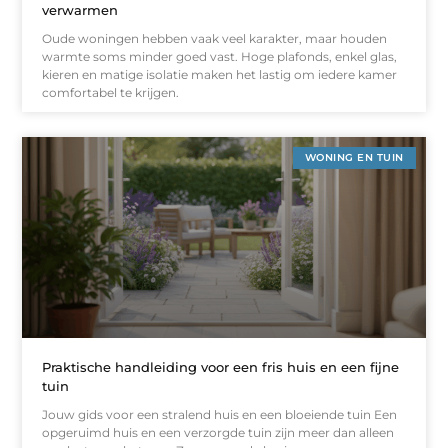
verwarmen
Oude woningen hebben vaak veel karakter, maar houden
warmte soms minder goed vast. Hoge plafonds, enkel glas,
kieren en matige isolatie maken het lastig om iedere kamer
comfortabel te krijgen.
WONING EN TUIN
Praktische handleiding voor een fris huis en een fijne
tuin
Jouw gids voor een stralend huis en een bloeiende tuin Een
opgeruimd huis en een verzorgde tuin zijn meer dan alleen