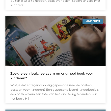
buiten plezier te hebben, zoals wandelen, spelen en zelfs met
scooters
KINDEREN
Zoek je een leuk, leerzaam en origineel boek voor
kinderen?
Wist je dat er tegenwoordig gepersonaliseerde boeken
bestaan voor kinderen? Een gepersonaliseerd kinderboek is
een boek waarin een foto van het kind terug te vinden is in
het boek. Hij