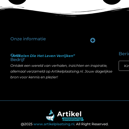
Onze informatie
Goede backlinks kopen: hoe je investeert in zichtbaarheid zonder je SEO te schaden
Geld verdienen op internet: hoe realistisch is het anno nu?
Beri
Over
“Artikelen Die Het Leven Verrijken”
Bedrijf
Ontdek een wereld van verhalen, inzichten en inspiratie,
allemaal verzameld op Artikelplaatsing.nl. Jouw dagelijkse
bron voor kennis en plezier!
@2025
www.artikelplaatsing.nl
. All Right Reserved.