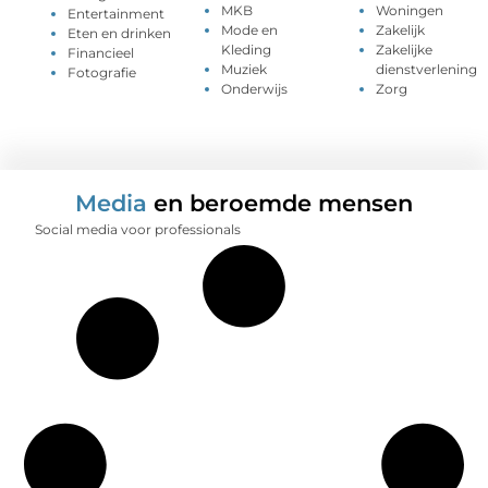
MKB
Woningen
Entertainment
Mode en
Zakelijk
Eten en drinken
Kleding
Zakelijke
Financieel
Muziek
dienstverlening
Fotografie
Onderwijs
Zorg
Media
en beroemde mensen
Social media voor professionals