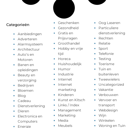
Geschenken
Oog Laseren
Categorieën
Gezondheid
Particuliere
Gratis en
dienstverlening
Aanbiedingen
Prijsvragen
Rechten
Adverteren
Groothandel
Relatie
Alarmsysteem
Hobby en vrije
Sport
Architectuur
tijd
Telefonie
Auto’s en
Horeca
Testing
Motoren
Huishoudelijk
Toerisme
Banen en
Humor
Tuin en
opleidingen
Industrie
buitenleven
Beauty en
Internet
Tweewielers
verzorging
Internet
Uncategorized
Bedrijven
marketing
Vakantie
Bloemen
Kinderen
Verbouwen
Blog
Kunst en Kitsch
Vervoer en
Cadeau
Links / Index
transport
Dienstverlening
Management
Webdesign
Dieren
Marketing
Wijn
Electronica en
Media
Winkelen
Computers
Meubels
Woning en Tuin
Energie