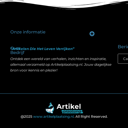
Onze informatie
Goede backlinks kopen: hoe je investeert in zichtbaarheid zonder je SEO te schaden
Geld verdienen op internet: hoe realistisch is het anno nu?
Beri
Over
“Artikelen Die Het Leven Verrijken”
Bedrijf
Ontdek een wereld van verhalen, inzichten en inspiratie,
allemaal verzameld op Artikelplaatsing.nl. Jouw dagelijkse
bron voor kennis en plezier!
@2025
www.artikelplaatsing.nl
. All Right Reserved.