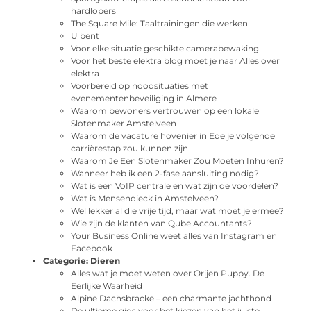
hardlopers
The Square Mile: Taaltrainingen die werken
U bent
Voor elke situatie geschikte camerabewaking
Voor het beste elektra blog moet je naar Alles over
elektra
Voorbereid op noodsituaties met
evenementenbeveiliging in Almere
Waarom bewoners vertrouwen op een lokale
Slotenmaker Amstelveen
Waarom de vacature hovenier in Ede je volgende
carrièrestap zou kunnen zijn
Waarom Je Een Slotenmaker Zou Moeten Inhuren?
Wanneer heb ik een 2-fase aansluiting nodig?
Wat is een VoIP centrale en wat zijn de voordelen?
Wat is Mensendieck in Amstelveen?
Wel lekker al die vrije tijd, maar wat moet je ermee?
Wie zijn de klanten van Qube Accountants?
Your Business Online weet alles van Instagram en
Facebook
Categorie:
Dieren
Alles wat je moet weten over Orijen Puppy. De
Eerlijke Waarheid
Alpine Dachsbracke – een charmante jachthond
De ultieme gids voor het kiezen van het juiste