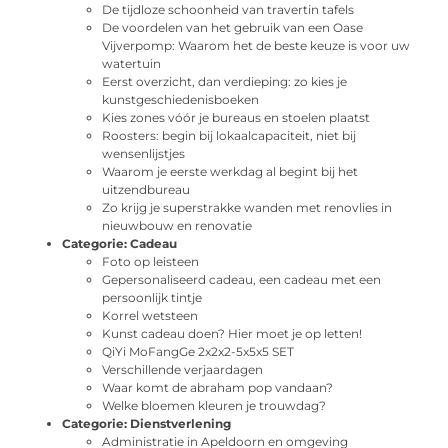
De tijdloze schoonheid van travertin tafels
De voordelen van het gebruik van een Oase
Vijverpomp: Waarom het de beste keuze is voor uw
watertuin
Eerst overzicht, dan verdieping: zo kies je
kunstgeschiedenisboeken
Kies zones vóór je bureaus en stoelen plaatst
Roosters: begin bij lokaalcapaciteit, niet bij
wensenlijstjes
Waarom je eerste werkdag al begint bij het
uitzendbureau
Zo krijg je superstrakke wanden met renovlies in
nieuwbouw en renovatie
Categorie:
Cadeau
Foto op leisteen
Gepersonaliseerd cadeau, een cadeau met een
persoonlijk tintje
Korrel wetsteen
Kunst cadeau doen? Hier moet je op letten!
QiYi MoFangGe 2x2x2-5x5x5 SET
Verschillende verjaardagen
Waar komt de abraham pop vandaan?
Welke bloemen kleuren je trouwdag?
Categorie:
Dienstverlening
Administratie in Apeldoorn en omgeving