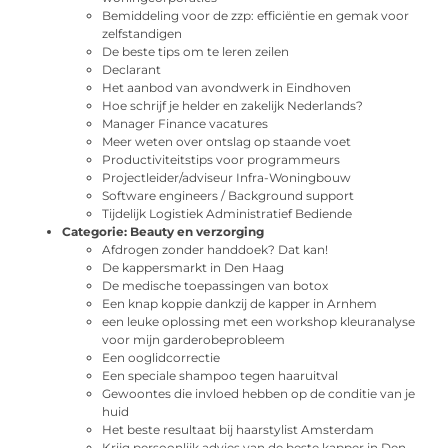
Bemiddeling voor de zzp: efficiëntie en gemak voor
zelfstandigen
De beste tips om te leren zeilen
Declarant
Het aanbod van avondwerk in Eindhoven
Hoe schrijf je helder en zakelijk Nederlands?
Manager Finance vacatures
Meer weten over ontslag op staande voet
Productiviteitstips voor programmeurs
Projectleider/adviseur Infra-Woningbouw
Software engineers / Background support
Tijdelijk Logistiek Administratief Bediende
Categorie:
Beauty en verzorging
Afdrogen zonder handdoek? Dat kan!
De kappersmarkt in Den Haag
De medische toepassingen van botox
Een knap koppie dankzij de kapper in Arnhem
een leuke oplossing met een workshop kleuranalyse
voor mijn garderobeprobleem
Een ooglidcorrectie
Een speciale shampoo tegen haaruitval
Gewoontes die invloed hebben op de conditie van je
huid
Het beste resultaat bij haarstylist Amsterdam
Krijg persoonlijk advies van de beste kapper in Den