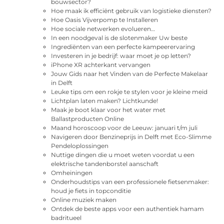
bouwsector?
Hoe maak ik efficiënt gebruik van logistieke diensten?
Hoe Oasis Vijverpomp te Installeren
Hoe sociale netwerken evolueren…
In een noodgeval is de slotenmaker Uw beste
Ingrediënten van een perfecte kampeerervaring
Investeren in je bedrijf: waar moet je op letten?
iPhone XR achterkant vervangen
Jouw Gids naar het Vinden van de Perfecte Makelaar
in Delft
Leuke tips om een rokje te stylen voor je kleine meid
Lichtplan laten maken? Lichtkunde!
Maak je boot klaar voor het water met
Ballastproducten Online
Maand horoscoop voor de Leeuw: januari t/m juli
Navigeren door Benzineprijs in Delft met Eco-Slimme
Pendeloplossingen
Nuttige dingen die u moet weten voordat u een
elektrische tandenborstel aanschaft
Omheiningen
Onderhoudstips van een professionele fietsenmaker:
houd je fiets in topconditie
Online muziek maken
Ontdek de beste apps voor een authentiek hamam
badritueel