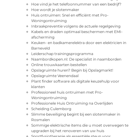
Hoe vind je het telefoonnummer van een bedrijf?
Hoe wordt je slotenmaker
Huis ontruimen: Snel en efficiënt met Pro-
Woningontruiming
Inbraakpreventie volgens de actuele regelgeving
Kabels en draden optimaal beschermen met EMI-
afscherming
Keuken- en badkamerelektra door een elektricien in
Barneveld
Leiderschap trainingsprogramma
Naambordkopen.nl: De specialist in naamborden
Online trouwkaarten bestellen
Opslagruimte huren? Begin bij Opslagmarkt!
Opslagruimte Veenendaal
Plant finder software als digitale keuzehulp voor
klanten
Professioneel huis ontruimen met Pro-
Woningontruiming
Professionele Huis Ontruiming na Overlijden
Scheiding Culemborg
Slimme beveiliging begint bij een slotenmaker in
Rosmalen
Sommige elektrische items die u moet overwegen te
upgraden bij het renoveren van uw huis
Sportfysiotherapie als essentiële steun voor