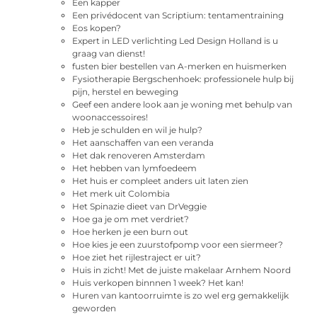
Een kapper
Een privédocent van Scriptium: tentamentraining
Eos kopen?
Expert in LED verlichting Led Design Holland is u
graag van dienst!
fusten bier bestellen van A-merken en huismerken
Fysiotherapie Bergschenhoek: professionele hulp bij
pijn, herstel en beweging
Geef een andere look aan je woning met behulp van
woonaccessoires!
Heb je schulden en wil je hulp?
Het aanschaffen van een veranda
Het dak renoveren Amsterdam
Het hebben van lymfoedeem
Het huis er compleet anders uit laten zien
Het merk uit Colombia
Het Spinazie dieet van DrVeggie
Hoe ga je om met verdriet?
Hoe herken je een burn out
Hoe kies je een zuurstofpomp voor een siermeer?
Hoe ziet het rijlestraject er uit?
Huis in zicht! Met de juiste makelaar Arnhem Noord
Huis verkopen binnnen 1 week? Het kan!
Huren van kantoorruimte is zo wel erg gemakkelijk
geworden