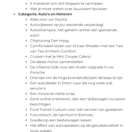
5 manieren om slot kloppen te vermijden
Wat je moet weten over duurzaam bouwen
Categorie:
Auto’s en Motoren
Alles voor uw Toyota
Autorijlessen op jou zestiende verjaardag!
Autoshampoo: het geheim achter een glanzende
auto!
Chiptuning Den Haag
Comfortabel reizen van of naar Rheden met een Taxi
van Taxi Arnhem Comfort
Cruisen met je Mini Cooper Cabrio
De ideale motor samenstellen
De Ultieme Gids voor een Audio Upgrade in uw
Porsche
Drie tips om de hoge brandstofprijzen de baas te zijn
Een autodealer in Etten-Leur die nog weet wat
service is
Een mooie en nette wrap
Eerst online oriënteren, dan een Volkswagen occasion
bezichtigen
Ford Transit Custom voor het vervoer van goederen
Futuristisch, de rijschool in Eemnes
Goedkoop een bestelwagen leasen
Het effect van autospeakers op de geluidskwaliteit in
jouw wagen