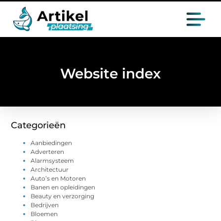
Website index
Categorieën
Aanbiedingen
Adverteren
Alarmsysteem
Architectuur
Auto’s en Motoren
Banen en opleidingen
Beauty en verzorging
Bedrijven
Bloemen