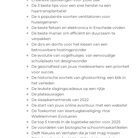
De 3 beste tips voor een snel herstel na een
haartransplantatie!
De 4 populairste soorten ventilatoren voor
huiseigenaren
De beste fietsen en elektronica in Enschede vinden
De beste manier om efficiënt en duurzaam te
verpakken
De do's en don'ts voor het kiezen van een
betrouwbare hostingprovider
De evolutie van vogelhuisjes: van eenvoudige
schuilplaats tot designwonder
De gezondheid van jouw medewerkers: een prioriteit
voor succes
De historische wortels van ghostwriting: een blik in
het verleden
De leukste slagingscadeaus op een rijtje
De plateauwagen
De slaapkamertrends van 2022
De start van jouw online avontuur met een website!
De Toekomst van Voertuigbeveiliging: Hoe
Wielklemmen Evolueren
De top 5 trends in de logistieke sector voor 2025
De voordelen van biologische schoonmaakartikelen
Delft Nieuws en Verhalen die je niet mag missen