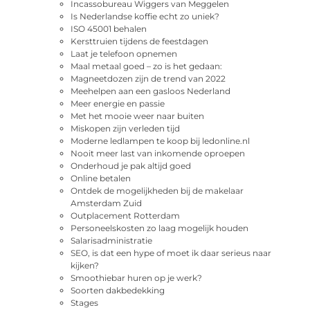
Incassobureau Wiggers van Meggelen
Is Nederlandse koffie echt zo uniek?
ISO 45001 behalen
Kersttruien tijdens de feestdagen
Laat je telefoon opnemen
Maal metaal goed – zo is het gedaan:
Magneetdozen zijn de trend van 2022
Meehelpen aan een gasloos Nederland
Meer energie en passie
Met het mooie weer naar buiten
Miskopen zijn verleden tijd
Moderne ledlampen te koop bij ledonline.nl
Nooit meer last van inkomende oproepen
Onderhoud je pak altijd goed
Online betalen
Ontdek de mogelijkheden bij de makelaar
Amsterdam Zuid
Outplacement Rotterdam
Personeelskosten zo laag mogelijk houden
Salarisadministratie
SEO, is dat een hype of moet ik daar serieus naar
kijken?
Smoothiebar huren op je werk?
Soorten dakbedekking
Stages