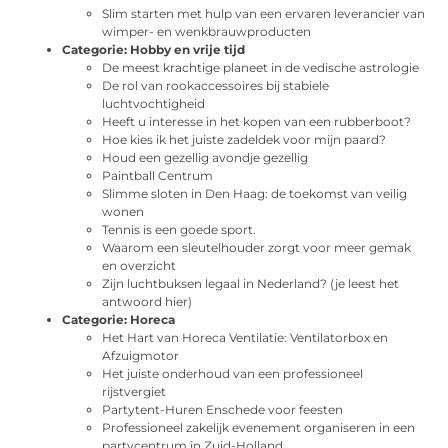
Slim starten met hulp van een ervaren leverancier van
wimper- en wenkbrauwproducten
Categorie:
Hobby en vrije tijd
De meest krachtige planeet in de vedische astrologie
De rol van rookaccessoires bij stabiele
luchtvochtigheid
Heeft u interesse in het kopen van een rubberboot?
Hoe kies ik het juiste zadeldek voor mijn paard?
Houd een gezellig avondje gezellig
Paintball Centrum
Slimme sloten in Den Haag: de toekomst van veilig
wonen
Tennis is een goede sport.
Waarom een sleutelhouder zorgt voor meer gemak
en overzicht
Zijn luchtbuksen legaal in Nederland? (je leest het
antwoord hier)
Categorie:
Horeca
Het Hart van Horeca Ventilatie: Ventilatorbox en
Afzuigmotor
Het juiste onderhoud van een professioneel
rijstvergiet
Partytent-Huren Enschede voor feesten
Professioneel zakelijk evenement organiseren in een
partycentrum in Zuid-Holland