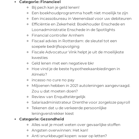
Categorie:
Financieel
Bij pech kan je geld lenen!
Een boekhoudprogramma hoeft niet moeilijk te zijn
Een incassobureau in Veenendaal voor uw debiteuren
Efficiëntie en Zekerheid: Boekhouder Enschede en
Loonadministratie Enschede in de Spotlights
Financial controller Arnhem
Fiscaal advies in Rotterdam: de sleutel tot een
soepele bedrijfsopvolging
Fiscale Advocatuur Vink helpt je uit de moeilijkste
kwesties
Geld lenen met een negatieve bkr
Hoe vind je de beste hypotheekaanbiedingen in
Almelo?
incasso no cure no pay
Miljoenen hebben in 2021 autoleningen aangevraagd.
Zou u dat moeten doen?
Review van EnquêteVergelijk
Salarisadministrateur Drenthe voor zorgeloze payroll
Tekenen dat u de verkeerde persoonlijke
leningverstrekker kiest
Categorie:
Gezondheid
Alles wat je moet weten over gevaarlijke stoffen
Angsten overwinnen: Het kan!
Anti snurkbeugel kopen: waar op letten?