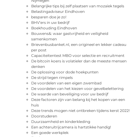
Nijmegen
Belangrijke tips bij zelf plaatsen van mozaïek tegels
Belastingadviseur Eindhoven
besparen doe je zo!
BHV’ers in uw bedrijf
Boekhouding Eindhoven
Bouwens&: waar gastvrijheid en veiligheid
samenkomen
Brievenbusbanket.nl, een origineel en lekker cadeau
per post
Capaciteitentest MBO voor selectie en recruitment
De bitcoin koers is volatieler dan de meeste mensen
denken
De oplossing voor dode hoekpunten
De strijd tegen rimpels
De voordelen van een eigen zwembad
De voordelen van het kiezen voor gevelbelettering
De waarde van beveiliging voor uw bedrijf
Deze factoren zijn van belang bij het kopen van een
huis
Deze trends mogen niet ontbreken tijdens kerst 2022!
Doorstuderen
Duurzaamheid en kinderkleding
Een achteruitrijcamera is hartstikke handig!
Een goede werkplek