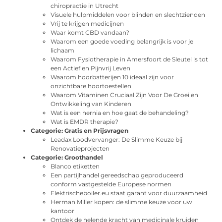
chiropractie in Utrecht
Visuele hulpmiddelen voor blinden en slechtzienden
Vrij te krijgen medicijnen
Waar komt CBD vandaan?
Waarom een goede voeding belangrijk is voor je
lichaam
Waarom Fysiotherapie in Amersfoort de Sleutel is tot
een Actief en Pijnvrij Leven
Waarom hoorbatterijen 10 ideaal zijn voor
onzichtbare hoortoestellen
Waarom Vitaminen Cruciaal Zijn Voor De Groei en
Ontwikkeling van Kinderen
Wat is een hernia en hoe gaat de behandeling?
Wat is EMDR therapie?
Categorie:
Gratis en Prijsvragen
Leadax Loodvervanger: De Slimme Keuze bij
Renovatieprojecten
Categorie:
Groothandel
Blanco etiketten
Een partijhandel gereedschap geproduceerd
conform vastgestelde Europese normen
Elektrischeboiler.eu staat garant voor duurzaamheid
Herman Miller kopen: de slimme keuze voor uw
kantoor
Ontdek de helende kracht van medicinale kruiden