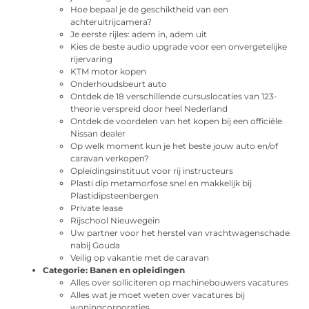
Hoe bepaal je de geschiktheid van een
achteruitrijcamera?
Je eerste rijles: adem in, adem uit
Kies de beste audio upgrade voor een onvergetelijke
rijervaring
KTM motor kopen
Onderhoudsbeurt auto
Ontdek de 18 verschillende cursuslocaties van 123-
theorie verspreid door heel Nederland
Ontdek de voordelen van het kopen bij een officiële
Nissan dealer
Op welk moment kun je het beste jouw auto en/of
caravan verkopen?
Opleidingsinstituut voor rij instructeurs
Plasti dip metamorfose snel en makkelijk bij
Plastidipsteenbergen
Private lease
Rijschool Nieuwegein
Uw partner voor het herstel van vrachtwagenschade
nabij Gouda
Veilig op vakantie met de caravan
Categorie:
Banen en opleidingen
Alles over solliciteren op machinebouwers vacatures
Alles wat je moet weten over vacatures bij
woningcorporaties