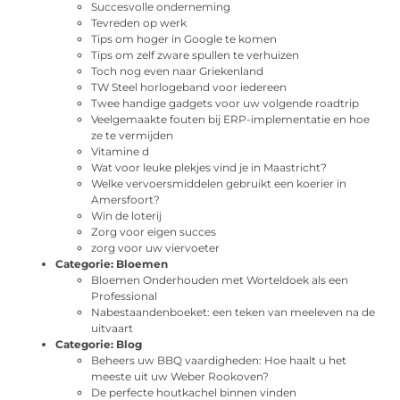
Succesvolle onderneming
Tevreden op werk
Tips om hoger in Google te komen
Tips om zelf zware spullen te verhuizen
Toch nog even naar Griekenland
TW Steel horlogeband voor iedereen
Twee handige gadgets voor uw volgende roadtrip
Veelgemaakte fouten bij ERP-implementatie en hoe
ze te vermijden
Vitamine d
Wat voor leuke plekjes vind je in Maastricht?
Welke vervoersmiddelen gebruikt een koerier in
Amersfoort?
Win de loterij
Zorg voor eigen succes
zorg voor uw viervoeter
Categorie:
Bloemen
Bloemen Onderhouden met Worteldoek als een
Professional
Nabestaandenboeket: een teken van meeleven na de
uitvaart
Categorie:
Blog
Beheers uw BBQ vaardigheden: Hoe haalt u het
meeste uit uw Weber Rookoven?
De perfecte houtkachel binnen vinden