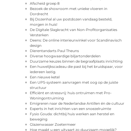
Afscheid groep 8
Bezoek de showroom met unieke vloeren in
Dordrecht
Bij Dozenhal al uw postdozen vandaag besteld,
morgen in huis!
De Digitale Slagkracht van Non-Profitorganisaties
Versterken
Deens: De online interieurwinkel voor Scandinavisch
design
Dierentandarts Paul Theuns
Diverse hoogwaardige biljartonderdelen
Duurzame keuzes binnen de begraafplaats inrichting
Een huwelijkscadeau die past bij het bruidspaar, voor
iedereen lastig.
Een nieuwe ketel
Een UPS-systeem aanvragen met oog op de juiste
structuur
Efficiënt en stressvrij: huis ontruimen met Pro-
Woningontruiming
Emigreren naar de Nederlandse Antillen én de cultuur
Experts in het inrichten van een snoezelruimte
Fysio Gouda: dichtbij huis werken aan herstel en
beweging
Glazenwasser Zoetermeer
Hoe maakt u een uitvaart zo duurzaam mogelijk?