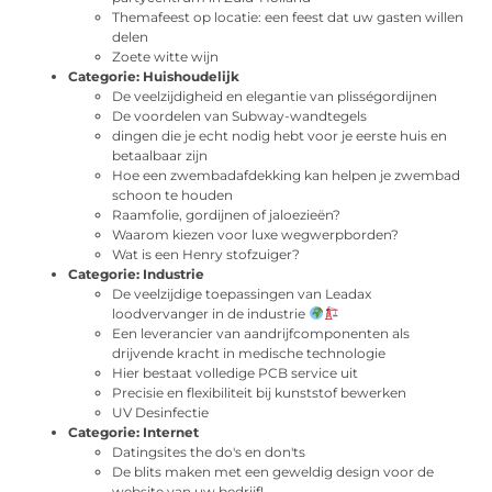
Themafeest op locatie: een feest dat uw gasten willen
delen
Zoete witte wijn
Categorie:
Huishoudelijk
De veelzijdigheid en elegantie van plisségordijnen
De voordelen van Subway-wandtegels
dingen die je echt nodig hebt voor je eerste huis en
betaalbaar zijn
Hoe een zwembadafdekking kan helpen je zwembad
schoon te houden
Raamfolie, gordijnen of jaloezieën?
Waarom kiezen voor luxe wegwerpborden?
Wat is een Henry stofzuiger?
Categorie:
Industrie
De veelzijdige toepassingen van Leadax
loodvervanger in de industrie
Een leverancier van aandrijfcomponenten als
drijvende kracht in medische technologie
Hier bestaat volledige PCB service uit
Precisie en flexibiliteit bij kunststof bewerken
UV Desinfectie
Categorie:
Internet
Datingsites the do's en don'ts
De blits maken met een geweldig design voor de
website van uw bedrijf!