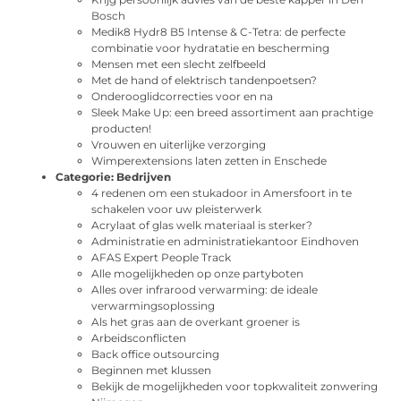
Bosch
Medik8 Hydr8 B5 Intense & C-Tetra: de perfecte
combinatie voor hydratatie en bescherming
Mensen met een slecht zelfbeeld
Met de hand of elektrisch tandenpoetsen?
Onderooglidcorrecties voor en na
Sleek Make Up: een breed assortiment aan prachtige
producten!
Vrouwen en uiterlijke verzorging
Wimperextensions laten zetten in Enschede
Categorie:
Bedrijven
4 redenen om een stukadoor in Amersfoort in te
schakelen voor uw pleisterwerk
Acrylaat of glas welk materiaal is sterker?
Administratie en administratiekantoor Eindhoven
AFAS Expert People Track
Alle mogelijkheden op onze partyboten
Alles over infrarood verwarming: de ideale
verwarmingsoplossing
Als het gras aan de overkant groener is
Arbeidsconflicten
Back office outsourcing
Beginnen met klussen
Bekijk de mogelijkheden voor topkwaliteit zonwering