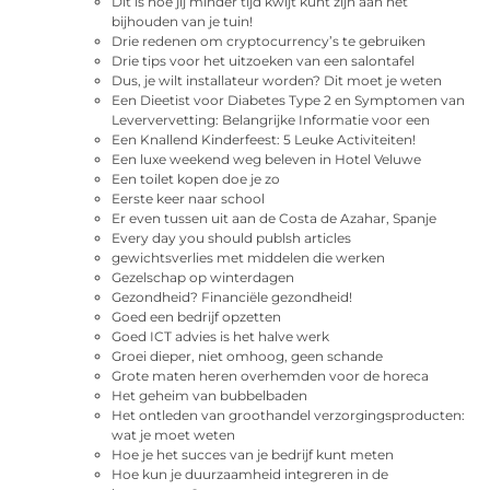
Dit is hoe jij minder tijd kwijt kunt zijn aan het
bijhouden van je tuin!
Drie redenen om cryptocurrency’s te gebruiken
Drie tips voor het uitzoeken van een salontafel
Dus, je wilt installateur worden? Dit moet je weten
Een Dieetist voor Diabetes Type 2 en Symptomen van
Leververvetting: Belangrijke Informatie voor een
Een Knallend Kinderfeest: 5 Leuke Activiteiten!
Een luxe weekend weg beleven in Hotel Veluwe
Een toilet kopen doe je zo
Eerste keer naar school
Er even tussen uit aan de Costa de Azahar, Spanje
Every day you should publsh articles
gewichtsverlies met middelen die werken
Gezelschap op winterdagen
Gezondheid? Financiële gezondheid!
Goed een bedrijf opzetten
Goed ICT advies is het halve werk
Groei dieper, niet omhoog, geen schande
Grote maten heren overhemden voor de horeca
Het geheim van bubbelbaden
Het ontleden van groothandel verzorgingsproducten:
wat je moet weten
Hoe je het succes van je bedrijf kunt meten
Hoe kun je duurzaamheid integreren in de