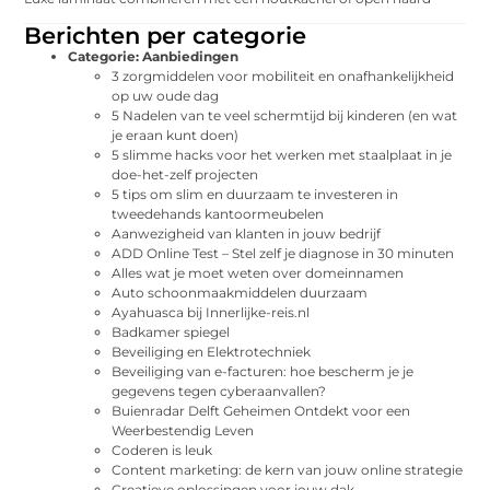
Berichten per categorie
Categorie:
Aanbiedingen
3 zorgmiddelen voor mobiliteit en onafhankelijkheid
op uw oude dag
5 Nadelen van te veel schermtijd bij kinderen (en wat
je eraan kunt doen)
5 slimme hacks voor het werken met staalplaat in je
doe-het-zelf projecten
5 tips om slim en duurzaam te investeren in
tweedehands kantoormeubelen
Aanwezigheid van klanten in jouw bedrijf
ADD Online Test – Stel zelf je diagnose in 30 minuten
Alles wat je moet weten over domeinnamen
Auto schoonmaakmiddelen duurzaam
Ayahuasca bij Innerlijke-reis.nl
Badkamer spiegel
Beveiliging en Elektrotechniek
Beveiliging van e-facturen: hoe bescherm je je
gegevens tegen cyberaanvallen?
Buienradar Delft Geheimen Ontdekt voor een
Weerbestendig Leven
Coderen is leuk
Content marketing: de kern van jouw online strategie
Creatieve oplossingen voor jouw dak