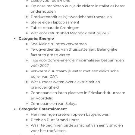
Liefde voor de iPhone
Op deze manieren kun je de elektra installaties beter
onderhouden
Productcondities bij tweedehands toestellen
Stel je eigen laptop samen!
Tablet reparatie Groningen
Wat voor refurbished Macbook past bij jou?
Categorie:
Energie
Snel kleine ruimtes verwarmen
Terugverdientijd van thuisbatterijen: Belangrijke
factoren om te weten
Tips voor zonne-energie: maximaliseer besparingen
vóór 2027
Verwarm duurzaam je water met een elektrische
boiler van DAT.
Wat u moet weten over elektriciteit en
brandveiligheid
Zonnepanelen laten plaatsen in Friesland: duurzaam
en voordelig
Zonnepanelen van Soloya
Categorie:
Entertainment
Herinneringen creëren op een babyshower.
Pitch en Putt Strand Horst
Waar te beginnen bij de aanschaf van een vismolen
voor het roofvissen