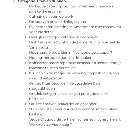
Categorie:
Eten en drinken
Barbecue catering voor bruiloften: een unieke en
smakelijke ervaring
Culinair genieten op werk
De luxe van private dining ervaren
Evenementen catering in Amsterdam met maatwerk
voor elk detail
Heerlijk verzorgde catering in Groningen
High tea met uitzicht op de Bomentuin bij Kasteel de
Vanenburg
Hoe maak je thuis bier in 4 eenvoudige stappen?
Honing: het zoete goud in de keuken
Koffiezetapparaatreparatie: bespaar op kosten door je
machine te laten herstellen
Kruiden en de magische werking, toepasbaar bij een
gezond eetpatroon
Ontbijt thuis bezorgen: de voordelen & de
mogelijkheden
Ontdek het gemak van vegan pure chocolade
bestellen
Saus zelf maken, lekkerder en gezonder
Stap voor stap naar duurzaam geconsumeerd vlees
bestellen
Veuve Clicquot: de verhalen achter een iconisch merk
Welk kerstservies kiezen?