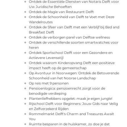
Ontdek de Essentiële Diensten van Notaris Delft voor
Uw Juridische Behoeften
Ontdek de Magie van Restaurant Delft
Ontdek de Schoonheid van Delft te Voet met Deze
Wandelroutes
Ontdek de Sfeer van Delft met een Verblijf bij Bed and
Breakfast Delft
Ontdek de verborgen parel van Delftse wellness
Ontdek de verschillende soorten smartwatches voor
heren
Ontdek Sportschool Delft voor een Gezondere en
Actievere Levensstijl
Ontdek waarom Kinderopvang Delft een positieve
impact heeft op de gemeenschap
Op Avontuur in Noorwegen: Ontdek de Betoverende
Schoonheid van het Noorse Landschap
Op reis met 9 personen
Pensioenlogica: pensioenrecht zorgt voor de
benodigde verdieping
Plantenliefhebbers opgelet: maak je eigen jungle!
Rijschool Delft voor Beginners: Jouw Gids naar Veilig
en Zelfverzekerd Rijden
Rommelmarkt Delft's Charm and Treasures Await
You
Ruimte besparen in de huiskamer, zo doe je dat