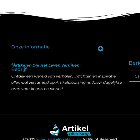
Onze informatie
Goede backlinks kopen: hoe je investeert in zichtbaarheid zonder je SEO te schaden
Geld verdienen op internet: hoe realistisch is het anno nu?
Beri
Over
“Artikelen Die Het Leven Verrijken”
Bedrijf
Ontdek een wereld van verhalen, inzichten en inspiratie,
allemaal verzameld op Artikelplaatsing.nl. Jouw dagelijkse
bron voor kennis en plezier!
@2025
www.artikelplaatsing.nl
. All Right Reserved.