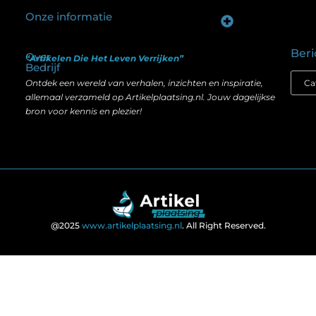
Onze informatie
Goede backlinks kopen: hoe je investeert in zichtbaarheid zonder je SEO te schaden
Geld verdienen op internet: hoe realistisch is het anno nu?
Beri
Over
“Artikelen Die Het Leven Verrijken”
Bedrijf
Ontdek een wereld van verhalen, inzichten en inspiratie,
allemaal verzameld op Artikelplaatsing.nl. Jouw dagelijkse
bron voor kennis en plezier!
@2025
www.artikelplaatsing.nl
. All Right Reserved.