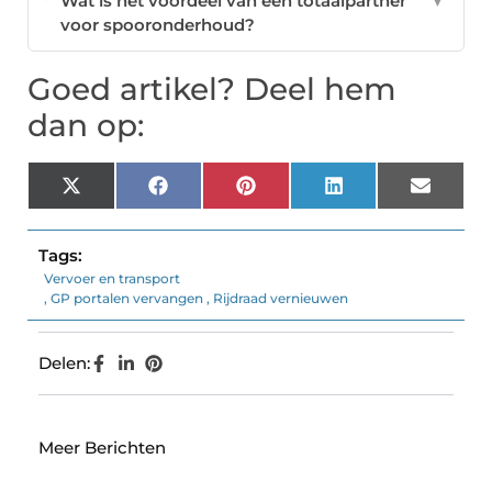
Wat is het voordeel van een totaalpartner
▼
voor spooronderhoud?
Goed artikel? Deel hem
dan op:
X
Facebook
Pinterest
LinkedIn
Email
(Twitter)
Tags:
Vervoer en transport
,
GP portalen vervangen
,
Rijdraad vernieuwen
Delen:
Meer Berichten