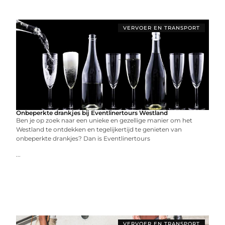
VERVOER EN TRANSPORT
Onbeperkte drankjes bij Eventlinertours Westland
Ben je op zoek naar een unieke en gezellige manier om het
Westland te ontdekken en tegelijkertijd te genieten van
onbeperkte drankjes? Dan is Eventlinertours
...
VERVOER EN TRANSPORT