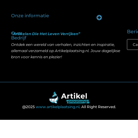
Onze informatie
Goede backlinks kopen: hoe je investeert in zichtbaarheid zonder je SEO te schaden
Geld verdienen op internet: hoe realistisch is het anno nu?
Beri
Over
“Artikelen Die Het Leven Verrijken”
Bedrijf
Ontdek een wereld van verhalen, inzichten en inspiratie,
allemaal verzameld op Artikelplaatsing.nl. Jouw dagelijkse
bron voor kennis en plezier!
@2025
www.artikelplaatsing.nl
. All Right Reserved.