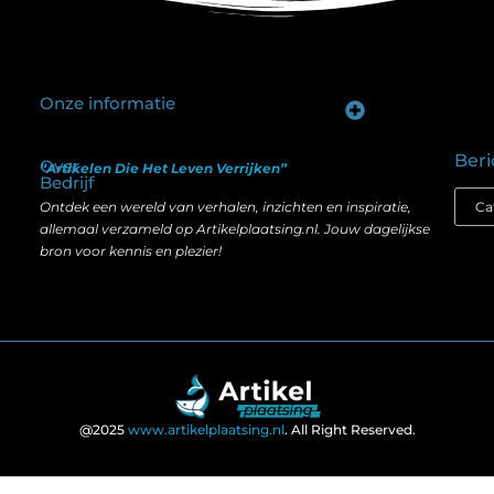
Onze informatie
Goede backlinks kopen: hoe je investeert in zichtbaarheid zonder je SEO te schaden
Geld verdienen op internet: hoe realistisch is het anno nu?
Beri
Over
“Artikelen Die Het Leven Verrijken”
Bedrijf
Ontdek een wereld van verhalen, inzichten en inspiratie,
allemaal verzameld op Artikelplaatsing.nl. Jouw dagelijkse
bron voor kennis en plezier!
@2025
www.artikelplaatsing.nl
. All Right Reserved.