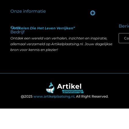
Onze informatie
Goede backlinks kopen: hoe je investeert in zichtbaarheid zonder je SEO te schaden
Geld verdienen op internet: hoe realistisch is het anno nu?
Beri
Over
“Artikelen Die Het Leven Verrijken”
Bedrijf
Ontdek een wereld van verhalen, inzichten en inspiratie,
allemaal verzameld op Artikelplaatsing.nl. Jouw dagelijkse
bron voor kennis en plezier!
@2025
www.artikelplaatsing.nl
. All Right Reserved.