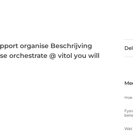
port organise Beschrijving
Del
e orchestrate @ vitol you will
Me
Hoe
Fysi
bet
Wat 