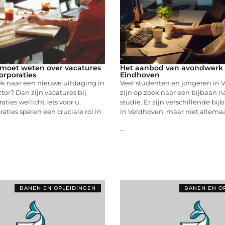
e moet weten over vacatures
Het aanbod van avondwerk 
orporaties
Eindhoven
ek naar een nieuwe uitdaging in
Veel studenten en jongeren in 
or? Dan zijn vacatures bij
zijn op zoek naar een bijbaan n
ties wellicht iets voor u.
studie. Er zijn verschillende bi
ties spelen een cruciale rol in
in Veldhoven, maar niet allema
...
BANEN EN OPLEIDINGEN
BANEN EN O