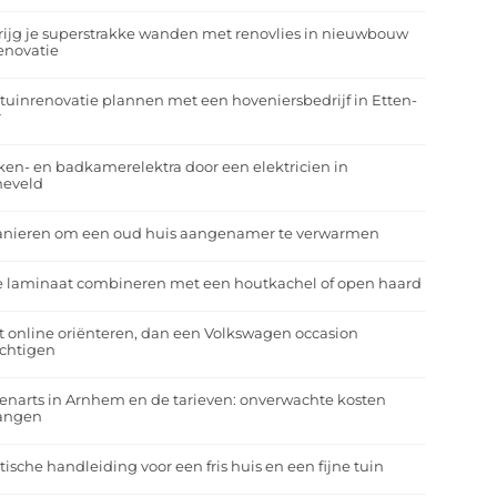
rijg je superstrakke wanden met renovlies in nieuwbouw
enovatie
tuinrenovatie plannen met een hoveniersbedrijf in Etten-
r
en- en badkamerelektra door een elektricien in
neveld
anieren om een oud huis aangenamer te verwarmen
e laminaat combineren met een houtkachel of open haard
t online oriënteren, dan een Volkswagen occasion
ichtigen
enarts in Arnhem en de tarieven: onverwachte kosten
angen
tische handleiding voor een fris huis en een fijne tuin