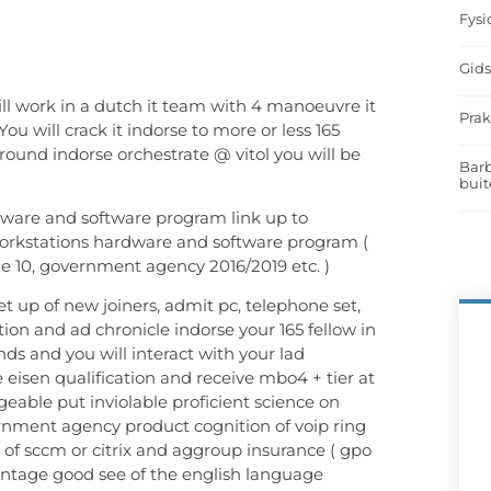
Fysi
Gids
ll work in a dutch it team with 4 manoeuvre it
Prak
u will crack it indorse to more or less 165
round indorse orchestrate @ vitol you will be
Barb
buit
rdware and software program link up to
orkstations hardware and software program (
 10, government agency 2016/2019 etc. )
t up of new joiners, admit pc, telephone set,
on and ad chronicle indorse your 165 fellow in
s and you will interact with your lad
 eisen qualification and receive mbo4 + tier at
ngeable put inviolable proficient science on
nment agency product cognition of voip ring
 of sccm or citrix and aggroup insurance ( gpo
vantage good see of the english language