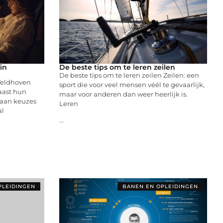
in
De beste tips om te leren zeilen
De beste tips om te leren zeilen Zeilen: een
Veldhoven
sport die voor veel mensen véél te gevaarlijk,
aast hun
maar voor anderen dan weer heerlijk is.
jbaan keuzes
Leren
al
...
PLEIDINGEN
BANEN EN OPLEIDINGEN