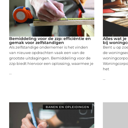
Bemiddeling voor de zzp: efficiëntie en
Alles wat j
gemak voor zelfstandigen
bij woningc
Als zelfstandige ondernemer is het vinden
Bent u op zo
van nieuwe opdrachten vaak een van de
de woningsect
grootste uitdagingen. Bemiddeling voor de
woningcorpora
zzp biedt hiervoor een oplossing, waarmee je
Woningcorpora
het
...
...
BANEN EN OPLEIDINGEN