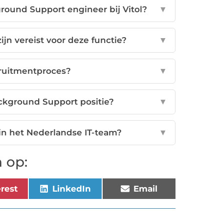
round Support engineer bij Vitol?
▼
jn vereist voor deze functie?
▼
cruitmentproces?
▼
ackground Support positie?
▼
in het Nederlandse IT-team?
▼
 op:
erest
LinkedIn
Email