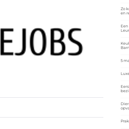
Zo k
en r
Een 
Leu
Keuk
Bar
5 m
Lux
Eers
bez
Dier
opv
Prak