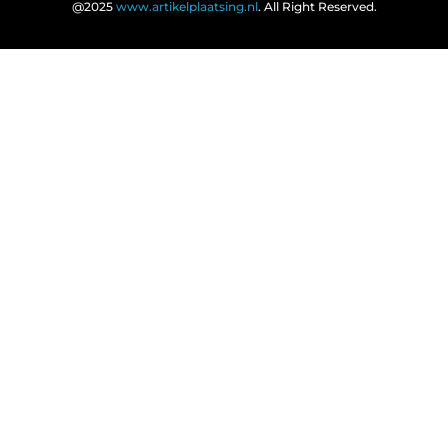
@2025
www.artikelplaatsing.nl
. All Right Reserved.