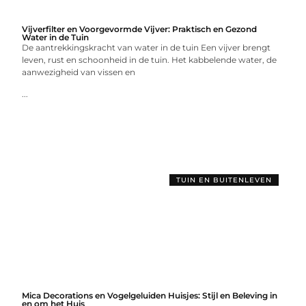
Vijverfilter en Voorgevormde Vijver: Praktisch en Gezond
Water in de Tuin
De aantrekkingskracht van water in de tuin Een vijver brengt
leven, rust en schoonheid in de tuin. Het kabbelende water, de
aanwezigheid van vissen en
...
TUIN EN BUITENLEVEN
Mica Decorations en Vogelgeluiden Huisjes: Stijl en Beleving in
en om het Huis