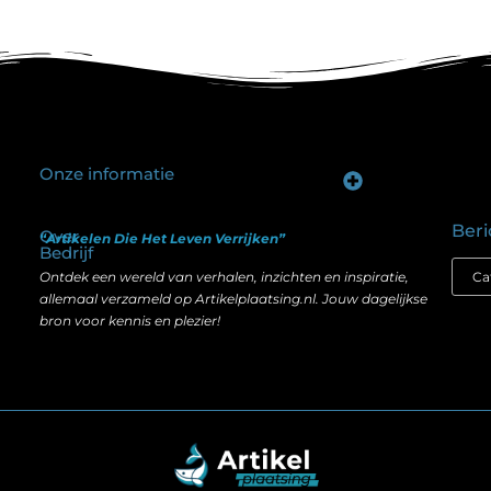
Onze informatie
Goede backlinks kopen: hoe je investeert in zichtbaarheid zonder je SEO te schaden
Geld verdienen op internet: hoe realistisch is het anno nu?
Beri
Over
“Artikelen Die Het Leven Verrijken”
Bedrijf
Ontdek een wereld van verhalen, inzichten en inspiratie,
allemaal verzameld op Artikelplaatsing.nl. Jouw dagelijkse
bron voor kennis en plezier!