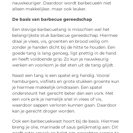
nauwkeuriger. Daardoor wordt barbecueën niet
alleen makkelijker, maar ook leuker.
De basis van barbecue gereedschap
Een stevige barbecuetang is misschien wel het
belangrijkste stuk barbecue gereedschap. Hiermee
draai je vlees, vis, groenten en brood veilig om
zonder je handen dicht bij de hitte te houden. Een
goede tang is lang genoeg, ligt prettig in de hand
en heeft voldoende grip. Zo kun je nauwkeurig
werken en voorkom je dat eten uit de tang glijdt.
Naast een tang is een spatel erg handig. Vooral
hamburgers, visfilets en grote stukken groente kun
je hiermee makkelijk omdraaien. Een spatel
ondersteunt het gerecht beter dan een vork. Met
een vork prik je namelijk snel in vlees of vis,
waardoor sappen verloren kunnen gaan. Daardoor
kan je gerecht droger worden.
Ook een barbecuekwast hoort bij de basis. Hiermee
breng je olie, marinade of saus gelijkmatig aan. Dit
geeft extra smaak en helpt om gerechten sappig te