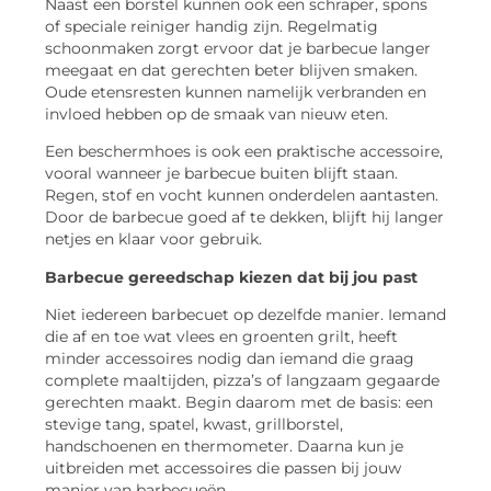
Naast een borstel kunnen ook een schraper, spons
of speciale reiniger handig zijn. Regelmatig
schoonmaken zorgt ervoor dat je barbecue langer
meegaat en dat gerechten beter blijven smaken.
Oude etensresten kunnen namelijk verbranden en
invloed hebben op de smaak van nieuw eten.
Een beschermhoes is ook een praktische accessoire,
vooral wanneer je barbecue buiten blijft staan.
Regen, stof en vocht kunnen onderdelen aantasten.
Door de barbecue goed af te dekken, blijft hij langer
netjes en klaar voor gebruik.
Barbecue gereedschap kiezen dat bij jou past
Niet iedereen barbecuet op dezelfde manier. Iemand
die af en toe wat vlees en groenten grilt, heeft
minder accessoires nodig dan iemand die graag
complete maaltijden, pizza’s of langzaam gegaarde
gerechten maakt. Begin daarom met de basis: een
stevige tang, spatel, kwast, grillborstel,
handschoenen en thermometer. Daarna kun je
uitbreiden met accessoires die passen bij jouw
manier van barbecueën.