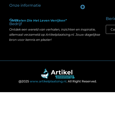
Onze informatie
Goede backlinks kopen: hoe je investeert in zichtbaarheid zonder je SEO te schaden
Geld verdienen op internet: hoe realistisch is het anno nu?
Beri
Over
“Artikelen Die Het Leven Verrijken”
Bedrijf
Ontdek een wereld van verhalen, inzichten en inspiratie,
allemaal verzameld op Artikelplaatsing.nl. Jouw dagelijkse
bron voor kennis en plezier!
@2025
www.artikelplaatsing.nl
. All Right Reserved.