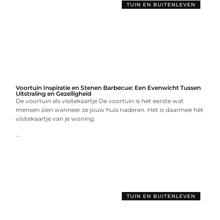
TUIN EN BUITENLEVEN
Voortuin Inspiratie en Stenen Barbecue: Een Evenwicht Tussen
Uitstraling en Gezelligheid
De voortuin als visitekaartje De voortuin is het eerste wat
mensen zien wanneer ze jouw huis naderen. Het is daarmee hét
visitekaartje van je woning.
...
TUIN EN BUITENLEVEN