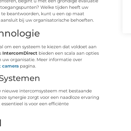
nteren, begint u met een grondige evaluatie
ke toegangspunten? Welke tijden heeft uw
 te beantwoorden, kunt u een op maat
aansluit bij uw organisatorische behoeften.
chnologie
iaal om een systeem te kiezen dat voldoet aan
ls
IntercomDirect
bieden een scala aan opties
uw organisatie. Meer informatie over
t camera
pagina.
 Systemen
 uw nieuwe intercomsysteem met bestaande
eze synergie zorgt voor een naadloze ervaring
essentieel is voor een efficiënte
d