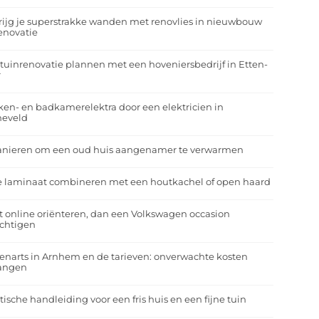
rijg je superstrakke wanden met renovlies in nieuwbouw
enovatie
tuinrenovatie plannen met een hoveniersbedrijf in Etten-
r
en- en badkamerelektra door een elektricien in
neveld
anieren om een oud huis aangenamer te verwarmen
e laminaat combineren met een houtkachel of open haard
t online oriënteren, dan een Volkswagen occasion
ichtigen
enarts in Arnhem en de tarieven: onverwachte kosten
angen
tische handleiding voor een fris huis en een fijne tuin