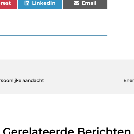
erest
LinkedIn
Email
rsoonlijke aandacht
Ener
Gerelateerde Berichten