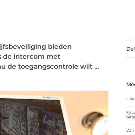
jfsbeveiliging bieden
Del
s de intercom met
u de toegangscontrole wilt ...
Me
Hoe
Fysi
bet
Wat 