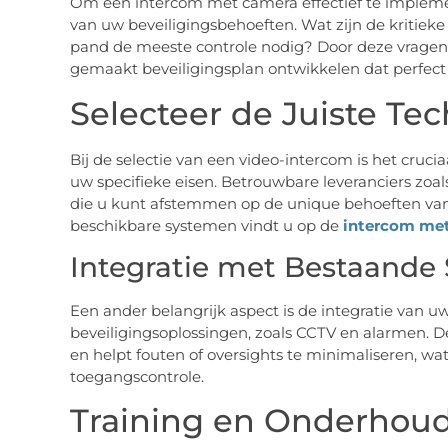
Om een intercom met camera effectief te impleme
van uw beveiligingsbehoeften. Wat zijn de kritie
pand de meeste controle nodig? Door deze vragen
gemaakt beveiligingsplan ontwikkelen dat perfect 
Selecteer de Juiste Te
Bij de selectie van een video-intercom is het cruc
uw specifieke eisen. Betrouwbare leveranciers zoa
die u kunt afstemmen op de unique behoeften van 
beschikbare systemen vindt u op de
intercom me
Integratie met Bestaande
Een ander belangrijk aspect is de integratie van
beveiligingsoplossingen, zoals CCTV en alarmen. D
en helpt fouten of oversights te minimaliseren, wat 
toegangscontrole.
Training en Onderhou