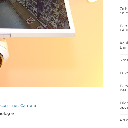
Zo k
en r
Een 
Leu
Keuk
Bar
5 m
Lux
Eers
bez
Dier
ercom met Camera
opv
nologie
Prak