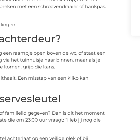
te breken met een schroevendraaier of bankpas.
dingen.
 achterdeur?
g een raampje open boven de wc, of staat een
g via het tuinhuisje naar binnen, maar als je
e komen, grijp die kans.
uithaalt. Een misstap van een kliko kan
servesleutel
 of familielid gegeven? Dan is dit het moment
ste die om 23:00 uur vraagt: “Heb jij nog die
el achterlaat op een veilige plek of bij