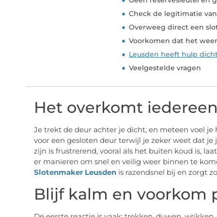
Geen reservesleutel en 
Check de legitimatie va
Overweeg direct een sl
Voorkomen dat het weer
Leusden heeft hulp dicht
Veelgestelde vragen
Het overkomt iedereen
Je trekt de deur achter je dicht, en meteen voel je h
voor een gesloten deur terwijl je zeker weet dat je 
zijn is frustrerend, vooral als het buiten koud is, la
er manieren om snel en veilig weer binnen te kom
Slotenmaker Leusden
is razendsnel bij en zorgt z
Blijf kalm en voorkom 
De eerste reactie is vaak: trekken, duwen, wrikken.