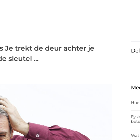
Je trekt de deur achter je
Del
 sleutel ...
Me
Hoe
Fysi
bet
Wat 