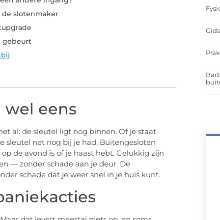
geen andere ingang?
Fysi
n de slotenmaker
otupgrade
Gids
 gebeurt
Prak
bij
Barb
buit
 wel eens
et al: de sleutel ligt nog binnen. Of je staat
je sleutel net nog bij je had. Buitengesloten
at op de avond is of je haast hebt. Gelukkig zijn
en — zonder schade aan je deur. De
onder schade dat je weer snel in je huis kunt.
paniekacties
 Maar dat levert meestal niets op, en soms