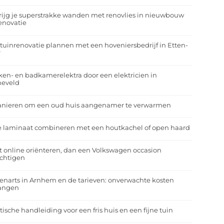
rijg je superstrakke wanden met renovlies in nieuwbouw
enovatie
tuinrenovatie plannen met een hoveniersbedrijf in Etten-
r
en- en badkamerelektra door een elektricien in
neveld
anieren om een oud huis aangenamer te verwarmen
e laminaat combineren met een houtkachel of open haard
t online oriënteren, dan een Volkswagen occasion
ichtigen
enarts in Arnhem en de tarieven: onverwachte kosten
angen
tische handleiding voor een fris huis en een fijne tuin