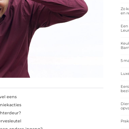
Zo k
en r
Een 
Leu
Keuk
Bar
5 m
Lux
Eers
bez
wel eens
Dier
niekacties
opv
chterdeur?
rvesleutel
Prak