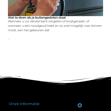
Wat te doen als je buitengesloten staat
Wanneer u uw sleutel bent vergeten of kwijtgeraakt, of
wanneer u een noodgeval hebt en zo snel mogelijk naar binnen
moet, kan het gebeuren dat
...
Onze informatie
Goede backlinks kopen: hoe je investeert in zichtbaarheid zonder je SEO te schaden
Geld verdienen op internet: hoe realistisch is het anno nu?