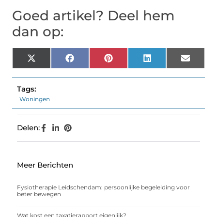
Goed artikel? Deel hem
dan op:
X
Facebook
Pinterest
LinkedIn
Email
(Twitter)
Tags:
Woningen
Delen:
Meer Berichten
Fysiotherapie Leidschendam: persoonlijke begeleiding voor
beter bewegen
Wat kost een taxatierapport eigenlijk?