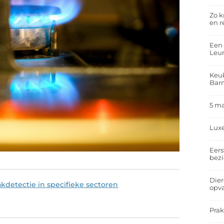
Zo k
en r
Een 
Leu
Keuk
Bar
5 m
Lux
Eers
bez
Dier
detectie in specifieke sectoren
opv
Prak