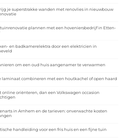
rijg je superstrakke wanden met renovlies in nieuwbouw
enovatie
tuinrenovatie plannen met een hoveniersbedrijf in Etten-
r
en- en badkamerelektra door een elektricien in
neveld
anieren om een oud huis aangenamer te verwarmen
e laminaat combineren met een houtkachel of open haard
t online oriënteren, dan een Volkswagen occasion
ichtigen
enarts in Arnhem en de tarieven: onverwachte kosten
angen
tische handleiding voor een fris huis en een fijne tuin