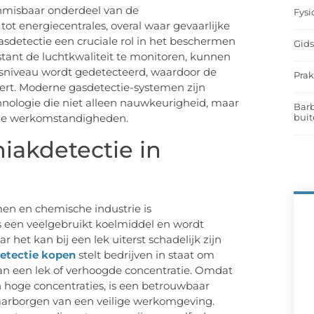
 onmisbaar onderdeel van de
Fysi
tot energiecentrales, overal waar gevaarlijke
sdetectie een cruciale rol in het beschermen
Gids
stant de luchtkwaliteit te monitoren, kunnen
asniveau wordt gedetecteerd, waardoor de
Prak
ert. Moderne gasdetectie-systemen zijn
nologie die niet alleen nauwkeurigheid, maar
Barb
buit
nde werkomstandigheden.
akdetectie in
men en chemische industrie is
 een veelgebruikt koelmiddel en wordt
 het kan bij een lek uiterst schadelijk zijn
tectie kopen
stelt bedrijven in staat om
an een lek of verhoogde concentratie. Omdat
n hoge concentraties, is een betrouwbaar
arborgen van een veilige werkomgeving.