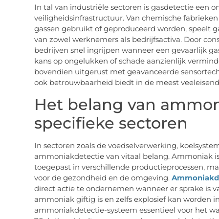
In tal van industriële sectoren is gasdetectie een
veiligheidsinfrastructuur. Van chemische fabrieken 
gassen gebruikt of geproduceerd worden, speelt ga
van zowel werknemers als bedrijfsactiva. Door con
bedrijven snel ingrijpen wanneer een gevaarlijk g
kans op ongelukken of schade aanzienlijk vermind
bovendien uitgerust met geavanceerde sensortech
ook betrouwbaarheid biedt in de meest veeleise
Het belang van ammoni
specifieke sectoren
In sectoren zoals de voedselverwerking, koelsyste
ammoniakdetectie van vitaal belang. Ammoniak is
toegepast in verschillende productieprocessen, maar
voor de gezondheid en de omgeving.
Ammoniakde
direct actie te ondernemen wanneer er sprake is v
ammoniak giftig is en zelfs explosief kan worden i
ammoniakdetectie-systeem essentieel voor het wa