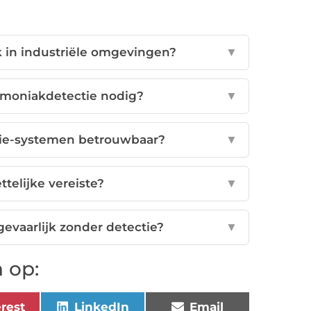
k in industriële omgevingen?
▼
moniakdetectie nodig?
▼
ie-systemen betrouwbaar?
▼
ttelijke vereiste?
▼
vaarlijk zonder detectie?
▼
 op:
erest
LinkedIn
Email