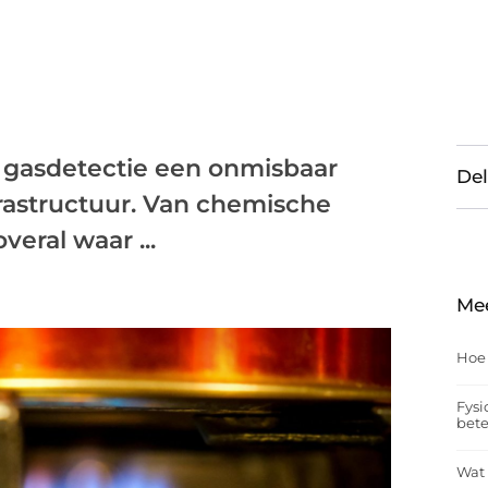
is gasdetectie een onmisbaar
Del
frastructuur. Van chemische
veral waar ...
Me
Hoe
Fysi
bet
Wat 