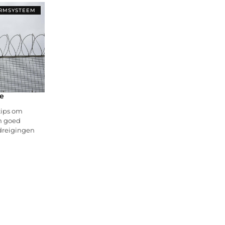
RMSYSTEEM
ve
tips om
in goed
dreigingen