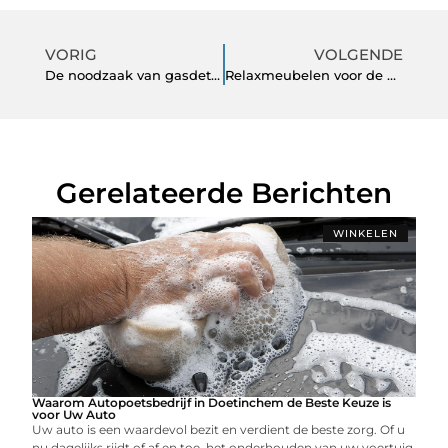
VORIG
VOLGENDE
De noodzaak van gasdetectie in industriële omgevingen
Relaxmeubelen voor de Tuin en Houten Tuintafels: Comfort en Stijl voor je Buitenruimte
Gerelateerde Berichten
WINKELEN
Waarom Autopoetsbedrijf in Doetinchem de Beste Keuze is
voor Uw Auto
Uw auto is een waardevol bezit en verdient de beste zorg. Of u
nu dagelijks rijdt of af en toe, het onderhouden van uw voertuig