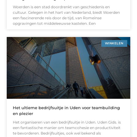
Woerden is een stad doordrenkt van geschiedenis en
cultuur. Gelegen in het hart van Nederland, biedt Woerden
een fascinerende reis door de tijd, van Romeinse
opgravingen tot middeleeuwse kastelen. Een
WINKELEN
Het ultieme bedrijfsuitje in Uden voor teambuilding
en plezier
Het organiseren van een bedrijfsuitje in Uden. Uden Gids. is
een fantastische manier om teamcohesie en productiviteit
te bevorderen. Bedrijfsuitjes, ook wel bekend als