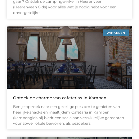
gaan? Ontdek de campingwinkel in Heerenveen
(Heerenveen Gids) voor alles wat je nodig hebt voor een
onvergetelijke
WINKELEN
Ontdek de charme van cafeterias in Kampen
Ben je op zoek naar een gezellige plek om te genieten van
heerlijke snacks en maaltijden? Cafetaria in Kampen
(kampengids.nl) biedt een scala aan verrukkelijke gerechten
voor zowel lokale bewoners als bezoekers.