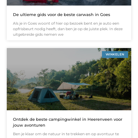
De ultieme gids voor de beste carwash in Goes
Als je in Goes woont of hier op bezoek bent en je auto een
opfrisbeurt nodig heeft, dan ben je op de juiste plek. In deze
uitgebreide gids nemen we
WINKELEN
Ontdek de beste campingwinkel in Heerenveen voor
jouw avonturen
Ben je klaar om de natuur in te trekken en op avontuur te