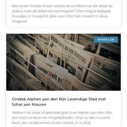
Ben je een foodie of een werkende professional die altijd op
zoek is naar de lekkerste lunchopties? Dan mag je belegde
broodjes in Hoogvliet (klik voor info) niet missen! In deze
blogpost
WINKELEN
Ontdek Alphen aan den Rijn Levendige Stad met
Schat aan Nieuws
Welkom bij onze uitgebreide gids over Alphen aan den Rijn,
een stad vol leven en mogelijkheden. Of je nu een inwoner
bent, een ondernemer of een toerist, er is altijd