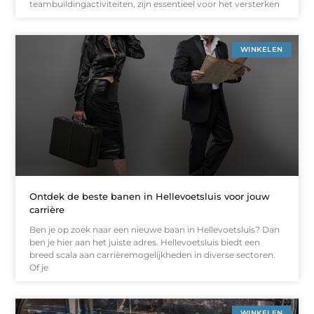
teambuildingactiviteiten, zijn essentieel voor het versterken
WINKELEN
Ontdek de beste banen in Hellevoetsluis voor jouw
carrière
Ben je op zoek naar een nieuwe baan in Hellevoetsluis? Dan
ben je hier aan het juiste adres. Hellevoetsluis biedt een
breed scala aan carrièremogelijkheden in diverse sectoren.
Of je
WINKELEN