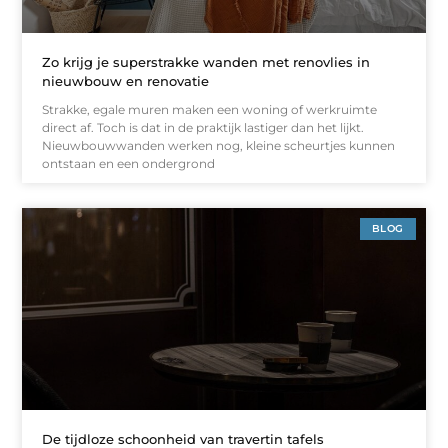
Zo krijg je superstrakke wanden met renovlies in
nieuwbouw en renovatie
Strakke, egale muren maken een woning of werkruimte
direct af. Toch is dat in de praktijk lastiger dan het lijkt.
Nieuwbouwwanden werken nog, kleine scheurtjes kunnen
ontstaan en een ondergrond
BLOG
De tijdloze schoonheid van travertin tafels