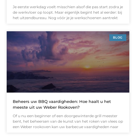
Je eerste werkdag voelt misschien alsof die pas start zodra je
de werkvloer op loopt. Maar eigenlijk begint het al eerder: bij
het uitzendbureau. Nog vóór je je werkschoenen aantrekt
BLOG
Beheers uw BBQ vaardigheden: Hoe haalt u het
meeste uit uw Weber Rookoven?
Of u nu een beginner of een doorgewinterde grill meester
bent, het beheersen van de kunst van het roken van vlees op
een Weber rookoven kan uw barbecue vaardigheden naar