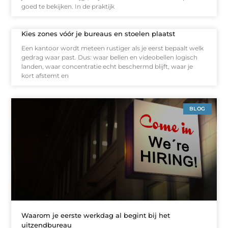
goed te bekijken. In de praktijk
Kies zones vóór je bureaus en stoelen plaatst
Een kantoor wordt meteen rustiger als je eerst bepaalt welk
gedrag waar past. Dus: waar bellen en videobellen logisch
landen, waar concentratie echt beschermd blijft, waar je
kort afstemt en
BLOG
Waarom je eerste werkdag al begint bij het
uitzendbureau