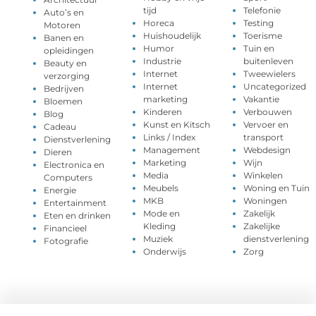
tijd
Telefonie
Auto’s en
Horeca
Testing
Motoren
Huishoudelijk
Toerisme
Banen en
Humor
Tuin en
opleidingen
Industrie
buitenleven
Beauty en
Internet
Tweewielers
verzorging
Internet
Uncategorized
Bedrijven
marketing
Vakantie
Bloemen
Kinderen
Verbouwen
Blog
Kunst en Kitsch
Vervoer en
Cadeau
Links / Index
transport
Dienstverlening
Management
Webdesign
Dieren
Marketing
Wijn
Electronica en
Media
Winkelen
Computers
Meubels
Woning en Tuin
Energie
MKB
Woningen
Entertainment
Mode en
Zakelijk
Eten en drinken
Kleding
Zakelijke
Financieel
Muziek
dienstverlening
Fotografie
Onderwijs
Zorg