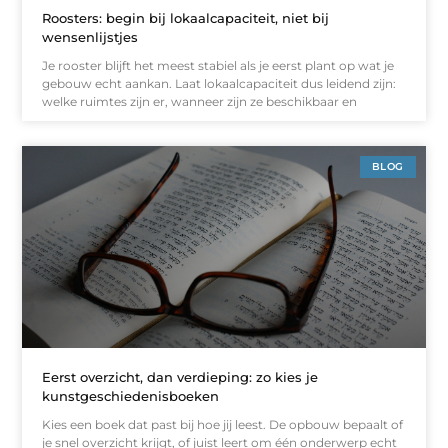
Roosters: begin bij lokaalcapaciteit, niet bij
wensenlijstjes
Je rooster blijft het meest stabiel als je eerst plant op wat je
gebouw echt aankan. Laat lokaalcapaciteit dus leidend zijn:
welke ruimtes zijn er, wanneer zijn ze beschikbaar en
BLOG
Eerst overzicht, dan verdieping: zo kies je
kunstgeschiedenisboeken
Kies een boek dat past bij hoe jij leest. De opbouw bepaalt of
je snel overzicht krijgt, of juist leert om één onderwerp echt