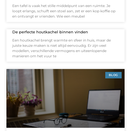
Een tafel is vaak het stille middelpunt van een ruimte. Je
loopt erlangs, schuift een stoel aan, zet er een kop koffie op
en ontvangt er vrienden. Wie een meubel
De perfecte houtkachel binnen vinden
Een houtkachel brengt warmte en sfeer in huis, maar de
juiste keuze maken is niet altijd eenvoudig. Er zijn veel
modellen, verschillende vermogens en uiteenlopende
manieren om het vuur te
BLOG