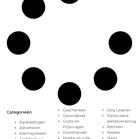
Geschenken
Oog Laseren
Categorieën
Gezondheid
Particuliere
Gratis en
dienstverlening
Aanbiedingen
Prijsvragen
Rechten
Adverteren
Groothandel
Relatie
Alarmsysteem
Hobby en vrije
Sport
Architectuur