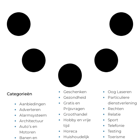
Geschenken
Oog Laseren
Categorieën
Gezondheid
Particuliere
Gratis en
dienstverlening
Aanbiedingen
Prijsvragen
Rechten
Adverteren
Groothandel
Relatie
Alarmsysteem
Hobby en vrije
Sport
Architectuur
tijd
Telefonie
Auto’s en
Horeca
Testing
Motoren
Huishoudelijk
Toerisme
Banen en