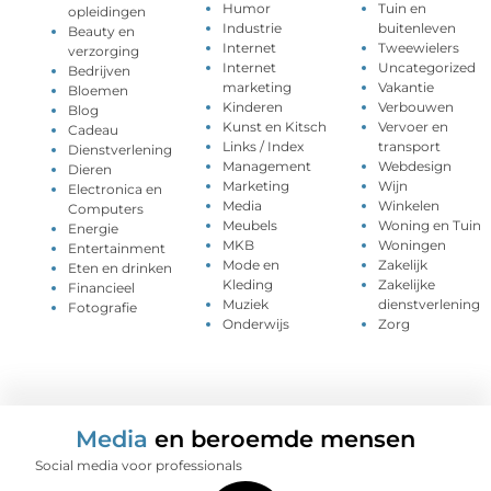
Humor
Tuin en
opleidingen
Industrie
buitenleven
Beauty en
Internet
Tweewielers
verzorging
Internet
Uncategorized
Bedrijven
marketing
Vakantie
Bloemen
Kinderen
Verbouwen
Blog
Kunst en Kitsch
Vervoer en
Cadeau
Links / Index
transport
Dienstverlening
Management
Webdesign
Dieren
Marketing
Wijn
Electronica en
Media
Winkelen
Computers
Meubels
Woning en Tuin
Energie
MKB
Woningen
Entertainment
Mode en
Zakelijk
Eten en drinken
Kleding
Zakelijke
Financieel
Muziek
dienstverlening
Fotografie
Onderwijs
Zorg
Media
en beroemde mensen
Social media voor professionals