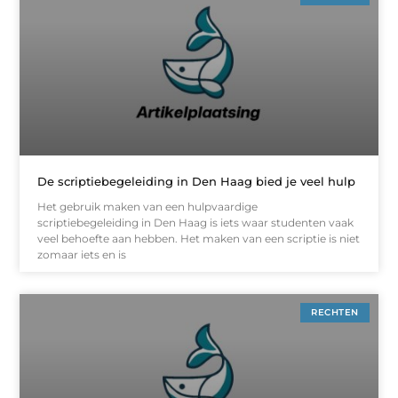
De scriptiebegeleiding in Den Haag bied je veel hulp
Het gebruik maken van een hulpvaardige
scriptiebegeleiding in Den Haag is iets waar studenten vaak
veel behoefte aan hebben. Het maken van een scriptie is niet
zomaar iets en is
RECHTEN