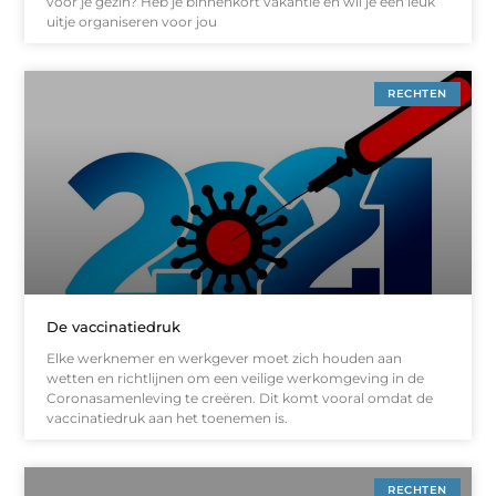
voor je gezin? Heb je binnenkort vakantie en wil je een leuk
uitje organiseren voor jou
RECHTEN
De vaccinatiedruk
Elke werknemer en werkgever moet zich houden aan
wetten en richtlijnen om een ​​veilige werkomgeving in de
Coronasamenleving te creëren. Dit komt vooral omdat de
vaccinatiedruk aan het toenemen is.
RECHTEN