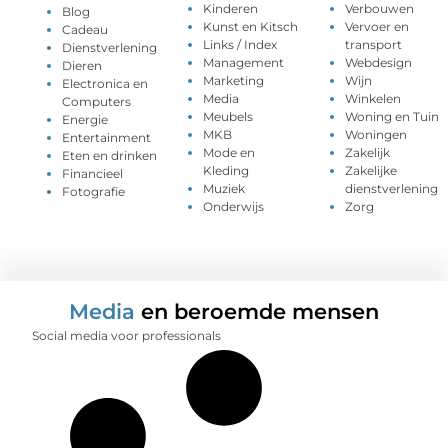
Kinderen
Verbouwen
Blog
Kunst en Kitsch
Vervoer en
Cadeau
Links / Index
transport
Dienstverlening
Management
Webdesign
Dieren
Marketing
Wijn
Electronica en
Media
Winkelen
Computers
Meubels
Woning en Tuin
Energie
MKB
Woningen
Entertainment
Mode en
Zakelijk
Eten en drinken
Kleding
Zakelijke
Financieel
Muziek
dienstverlening
Fotografie
Onderwijs
Zorg
Media
en beroemde mensen
Social media voor professionals