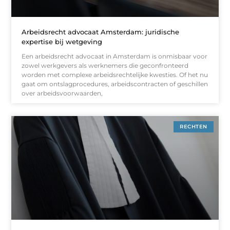
Arbeidsrecht advocaat Amsterdam: juridische
expertise bij wetgeving
Een arbeidsrecht advocaat in Amsterdam is onmisbaar voor
zowel werkgevers als werknemers die geconfronteerd
worden met complexe arbeidsrechtelijke kwesties. Of het nu
gaat om ontslagprocedures, arbeidscontracten of geschillen
over arbeidsvoorwaarden,
RECHTEN