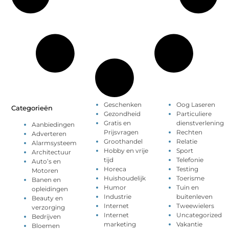
Geschenken
Oog Laseren
Categorieën
Gezondheid
Particuliere
Gratis en
dienstverlening
Aanbiedingen
Prijsvragen
Rechten
Adverteren
Groothandel
Relatie
Alarmsysteem
Hobby en vrije
Sport
Architectuur
tijd
Telefonie
Auto’s en
Horeca
Testing
Motoren
Huishoudelijk
Toerisme
Banen en
Humor
Tuin en
opleidingen
Industrie
buitenleven
Beauty en
Internet
Tweewielers
verzorging
Internet
Uncategorized
Bedrijven
marketing
Vakantie
Bloemen