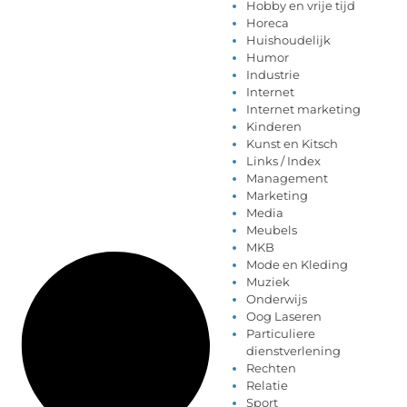
Hobby en vrije tijd
Horeca
Huishoudelijk
Humor
Industrie
Internet
Internet marketing
Kinderen
Kunst en Kitsch
Links / Index
Management
Marketing
Media
Meubels
MKB
Mode en Kleding
Muziek
Onderwijs
Oog Laseren
Particuliere
dienstverlening
Rechten
Relatie
Sport