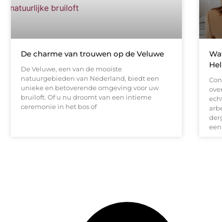
De charme van trouwen op de Veluwe
Wat
He
De Veluwe, een van de mooiste
natuurgebieden van Nederland, biedt een
Con
unieke en betoverende omgeving voor uw
ove
bruiloft. Of u nu droomt van een intieme
ech
ceremonie in het bos of
arbe
der
een