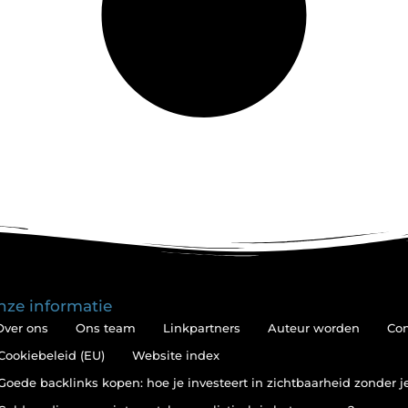
nze informatie
Over ons
Ons team
Linkpartners
Auteur worden
Con
Cookiebeleid (EU)
Website index
Goede backlinks kopen: hoe je investeert in zichtbaarheid zonder 