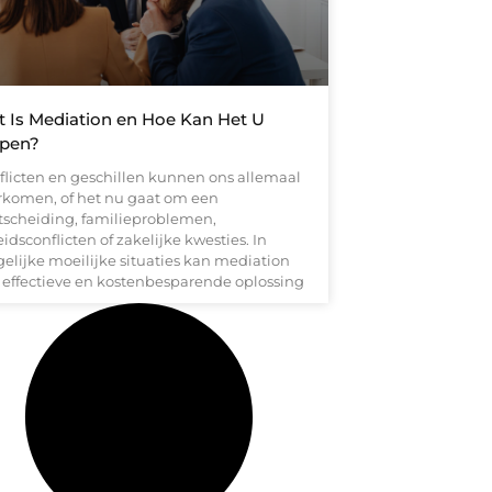
 Is Mediation en Hoe Kan Het U
lpen?
flicten en geschillen kunnen ons allemaal
rkomen, of het nu gaat om een
tscheiding, familieproblemen,
idsconflicten of zakelijke kwesties. In
gelijke moeilijke situaties kan mediation
 effectieve en kostenbesparende oplossing