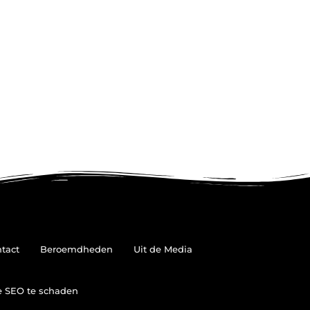
tact
Beroemdheden
Uit de Media
je SEO te schaden