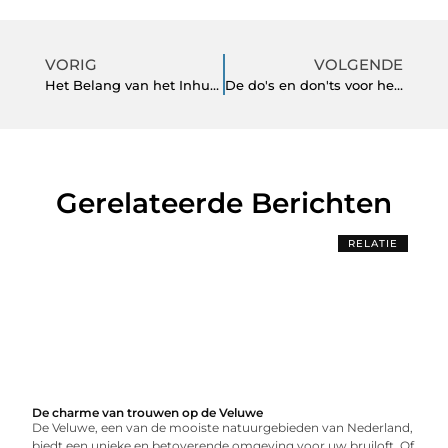
VORIG
VOLGENDE
Het Belang van het Inhuren van een Professionele SEO Specialist voor Ondernemers in Rotterdam
De do's en don'ts voor het kiezen van een betrouwbare hostingprovider
Gerelateerde Berichten
RELATIE
De charme van trouwen op de Veluwe
De Veluwe, een van de mooiste natuurgebieden van Nederland,
biedt een unieke en betoverende omgeving voor uw bruiloft. Of