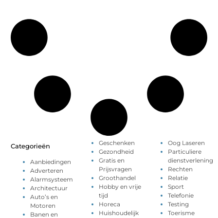
Geschenken
Oog Laseren
Categorieën
Gezondheid
Particuliere
Gratis en
dienstverlening
Aanbiedingen
Prijsvragen
Rechten
Adverteren
Groothandel
Relatie
Alarmsysteem
Hobby en vrije
Sport
Architectuur
tijd
Telefonie
Auto’s en
Horeca
Testing
Motoren
Huishoudelijk
Toerisme
Banen en