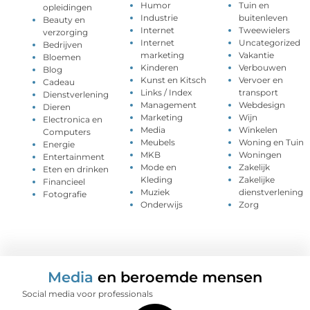
Humor
Tuin en
opleidingen
Industrie
buitenleven
Beauty en
Internet
Tweewielers
verzorging
Internet
Uncategorized
Bedrijven
marketing
Vakantie
Bloemen
Kinderen
Verbouwen
Blog
Kunst en Kitsch
Vervoer en
Cadeau
Links / Index
transport
Dienstverlening
Management
Webdesign
Dieren
Marketing
Wijn
Electronica en
Media
Winkelen
Computers
Meubels
Woning en Tuin
Energie
MKB
Woningen
Entertainment
Mode en
Zakelijk
Eten en drinken
Kleding
Zakelijke
Financieel
Muziek
dienstverlening
Fotografie
Onderwijs
Zorg
Media
en beroemde mensen
Social media voor professionals