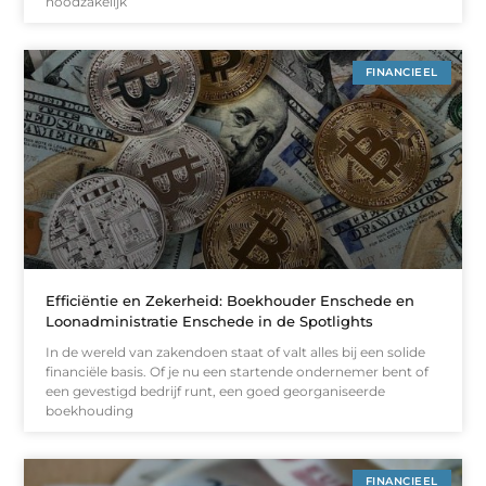
noodzakelijk
FINANCIEEL
Efficiëntie en Zekerheid: Boekhouder Enschede en
Loonadministratie Enschede in de Spotlights
In de wereld van zakendoen staat of valt alles bij een solide
financiële basis. Of je nu een startende ondernemer bent of
een gevestigd bedrijf runt, een goed georganiseerde
boekhouding
FINANCIEEL