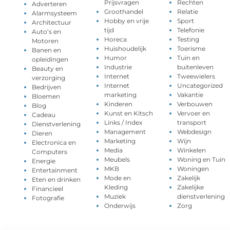
Prijsvragen
Rechten
Adverteren
Groothandel
Relatie
Alarmsysteem
Hobby en vrije
Sport
Architectuur
tijd
Telefonie
Auto’s en
Horeca
Testing
Motoren
Huishoudelijk
Toerisme
Banen en
Humor
Tuin en
opleidingen
Industrie
buitenleven
Beauty en
Internet
Tweewielers
verzorging
Internet
Uncategorized
Bedrijven
marketing
Vakantie
Bloemen
Kinderen
Verbouwen
Blog
Kunst en Kitsch
Vervoer en
Cadeau
Links / Index
transport
Dienstverlening
Management
Webdesign
Dieren
Marketing
Wijn
Electronica en
Media
Winkelen
Computers
Meubels
Woning en Tuin
Energie
MKB
Woningen
Entertainment
Mode en
Zakelijk
Eten en drinken
Kleding
Zakelijke
Financieel
Muziek
dienstverlening
Fotografie
Onderwijs
Zorg