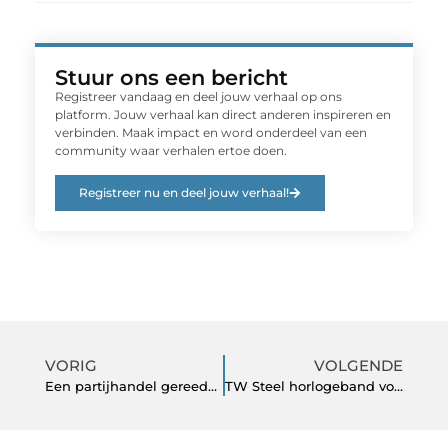
Stuur ons een bericht
Registreer vandaag en deel jouw verhaal op ons
platform. Jouw verhaal kan direct anderen inspireren en
verbinden. Maak impact en word onderdeel van een
community waar verhalen ertoe doen.
Registreer nu en deel jouw verhaal!
VORIG
VOLGENDE
Een partijhandel gereedschap geproduceerd conform vastgestelde Europese normen
TW Steel horlogeband voor iedereen