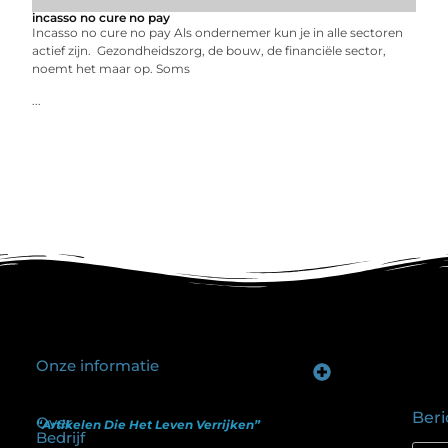
incasso no cure no pay
Incasso no cure no pay Als ondernemer kun je in alle sectoren
actief zijn. Gezondheidszorg, de bouw, de financiële sector,
noemt het maar op. Soms
...
Onze informatie
Goede backlinks kopen: hoe je investeert in zichtbaarheid zonder je SEO te schaden
Geld verdienen op internet: hoe realistisch is het anno nu?
Beri
Over
“Artikelen Die Het Leven Verrijken”
Bedrijf