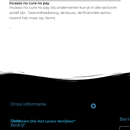
incasso no cure no pay
Incasso no cure no pay Als ondernemer kun je in alle sectoren
actief zijn. Gezondheidszorg, de bouw, de financiële sector,
noemt het maar op. Soms
...
Onze informatie
Goede backlinks kopen: hoe je investeert in zichtbaarheid zonder je SEO te schaden
Geld verdienen op internet: hoe realistisch is het anno nu?
Beri
Over
“Artikelen Die Het Leven Verrijken”
Bedrijf