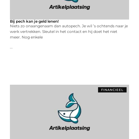
Bij pech kan je geld lenen!
Niets zo onaangenaam dan autopech. Je wil ’s ochtends naar je
werk vertrekken. Sleutel in het contact en hij doet het niet
meer. Nog enkele
...
FINANCIEEL