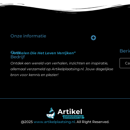
Onze informatie
Goede backlinks kopen: hoe je investeert in zichtbaarheid zonder je SEO te schaden
Geld verdienen op internet: hoe realistisch is het anno nu?
Beri
Over
“Artikelen Die Het Leven Verrijken”
Bedrijf
Ontdek een wereld van verhalen, inzichten en inspiratie,
allemaal verzameld op Artikelplaatsing.nl. Jouw dagelijkse
bron voor kennis en plezier!
@2025
www.artikelplaatsing.nl
. All Right Reserved.