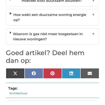
Hoeveel kost duurzaam bouwen?
▼
Hoe wekt een duurzame woning energie
▼
op?
Waarom is gas niet meer toegestaan in
▼
nieuwe woningen?
Goed artikel? Deel hem
dan op:
X
Facebook
Pinterest
LinkedIn
Email
(Twitter)
Tags:
Architectuur