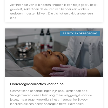
Zelf het haar van je kinderen knippen is een tijdje gebruikelijk
geweest, zeker toen de deuren van kappers en winkels
gesloten moesten blijven. Die tijd ligt gelukkig alweer een
eind
BEAUTY EN VERZORGING
Onderooglidcorrecties voor en na
Cosmetische behandelingen zijn populairder dan ooit.
Vroeger waren deze alleen nog maar weggelegd voor de
jetset, maar tegenwoordig is het vrij toegankelijk voor
iedereen die een beetje spaargeld heeft. Bovendien