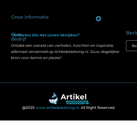
Onze informatie
Goede backlinks kopen: hoe je investeert in zichtbaarheid zonder je SEO te schaden
Geld verdienen op internet: hoe realistisch is het anno nu?
Beri
Over
“Artikelen Die Het Leven Verrijken”
Bedrijf
Ontdek een wereld van verhalen, inzichten en inspiratie,
allemaal verzameld op Artikelplaatsing.nl. Jouw dagelijkse
bron voor kennis en plezier!
@2025
www.artikelplaatsing.nl
. All Right Reserved.