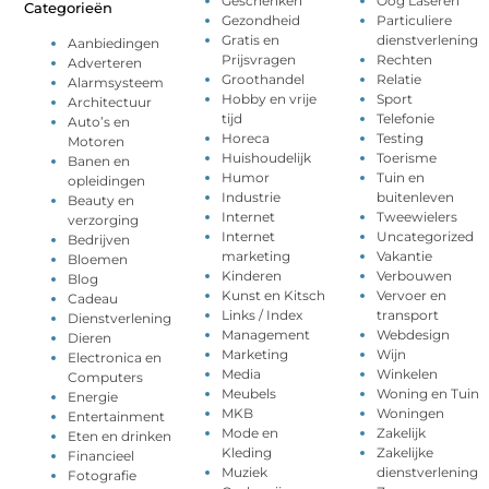
Geschenken
Oog Laseren
Categorieën
Gezondheid
Particuliere
Gratis en
dienstverlening
Aanbiedingen
Prijsvragen
Rechten
Adverteren
Groothandel
Relatie
Alarmsysteem
Hobby en vrije
Sport
Architectuur
tijd
Telefonie
Auto’s en
Horeca
Testing
Motoren
Huishoudelijk
Toerisme
Banen en
Humor
Tuin en
opleidingen
Industrie
buitenleven
Beauty en
Internet
Tweewielers
verzorging
Internet
Uncategorized
Bedrijven
marketing
Vakantie
Bloemen
Kinderen
Verbouwen
Blog
Kunst en Kitsch
Vervoer en
Cadeau
Links / Index
transport
Dienstverlening
Management
Webdesign
Dieren
Marketing
Wijn
Electronica en
Media
Winkelen
Computers
Meubels
Woning en Tuin
Energie
MKB
Woningen
Entertainment
Mode en
Zakelijk
Eten en drinken
Kleding
Zakelijke
Financieel
Muziek
dienstverlening
Fotografie