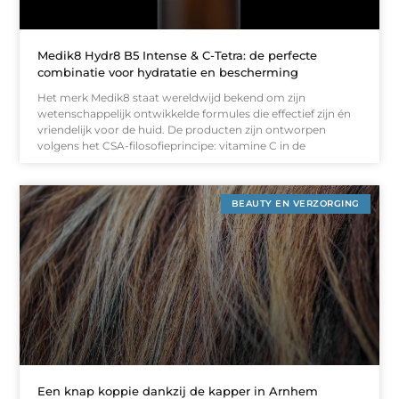
Medik8 Hydr8 B5 Intense & C-Tetra: de perfecte
combinatie voor hydratatie en bescherming
Het merk Medik8 staat wereldwijd bekend om zijn
wetenschappelijk ontwikkelde formules die effectief zijn én
vriendelijk voor de huid. De producten zijn ontworpen
volgens het CSA-filosofieprincipe: vitamine C in de
BEAUTY EN VERZORGING
Een knap koppie dankzij de kapper in Arnhem