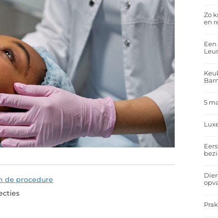
Zo k
en r
Een 
Leu
Keuk
Bar
5 m
Lux
Eers
bez
Dier
n de procedure
opv
ecties
Prak