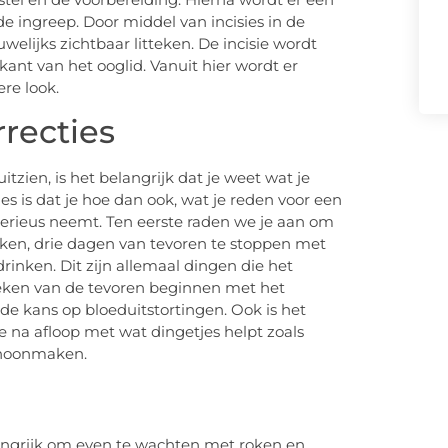
e ingreep. Door middel van incisies in de
uwelijks zichtbaar litteken. De incisie wordt
nt van het ooglid. Vanuit hier wordt er
ere look.
recties
tzien, is het belangrijk dat je weet wat je
s is dat je hoe dan ook, wat je reden voor een
s serieus neemt. Ten eerste raden we je aan om
oken, drie dagen van tevoren te stoppen met
rinken. Dit zijn allemaal dingen die het
weken van de tevoren beginnen met het
de kans op bloeduitstortingen. Ook is het
je na afloop met wat dingetjes helpt zoals
choonmaken.
langrijk om even te wachten met roken en