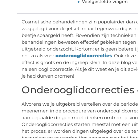
Veelgestelde vragen
Cosmetische behandelingen zijn populairder dan o
weggelegd voor de jetset, maar tegenwoordig is het
beetje spaargeld heeft. Bovendien zijn technieken 
behandelingen bewezen effectief gebleken tegen
uitgebreid onderzocht. Kortom; er is geen betere t
net zo als voor
onderooglidcorrecties
. Ook deze 
effect is groots en de ingreep klein. In deze blog 
na een ooglidcorrectie. Als je dit weet en je dit adv
je had durven dromen!
Onderooglidcorrecties
Alvorens we je uitgebreid vertellen over de periode 
meenemen in de procedure van onderooglidcorrectie
aan bepaalde dingen moet denken omtrent je voorb
Onderooglidcorrecties starten meestal met een u
het proces, er worden dingen uitgelegd over de t
besproken en er worden tips gegeven over het hers