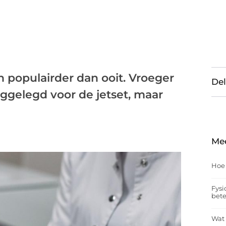
 populairder dan ooit. Vroeger
Del
gelegd voor de jetset, maar
Me
Hoe
Fysi
bet
Wat 