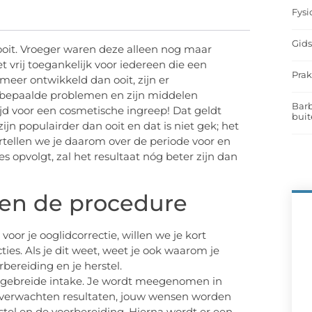
Fysi
Gids
oit. Vroeger waren deze alleen nog maar
 vrij toegankelijk voor iedereen die een
Prak
meer ontwikkeld dan ooit, zijn er
 bepaalde problemen en zijn middelen
Barb
ijd voor een cosmetische ingreep! Dat geldt
buit
zijn populairder dan ooit en dat is niet gek; het
vertellen we je daarom over de periode voor en
ies opvolgt, zal het resultaat nóg beter zijn dan
 en de procedure
voor je ooglidcorrectie, willen we je kort
s. Als je dit weet, weet je ook waarom je
ereiding en je herstel.
itgebreide intake. Je wordt meegenomen in
e verwachten resultaten, jouw wensen worden
tel en de voorbereiding. Hierna wordt er een