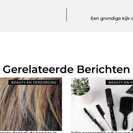
Een grondige kijk 
Gerelateerde Berichten
BEAUTY EN VERZORGING
BEAUTY EN 
ppie dankzij de kapper in
Krijg persoonlijk advies van