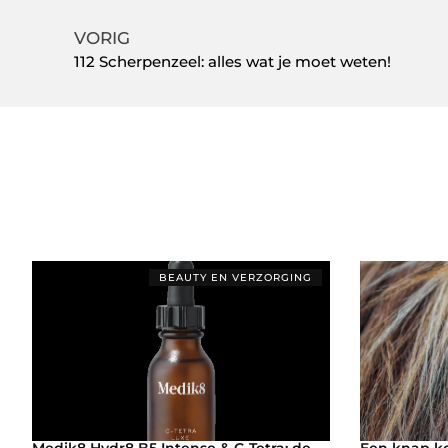
VORIG
112 Scherpenzeel: alles wat je moet weten!
BEAUTY EN VERZORGING
Medik8 Hydr8 B5 Intense & C-Tetra: de
Een knap ko