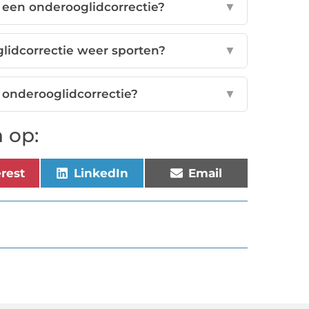
a een onderooglidcorrectie?
▼
lidcorrectie weer sporten?
▼
 onderooglidcorrectie?
▼
 op:
erest
LinkedIn
Email