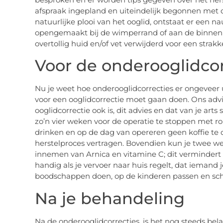
afspraak ingepland en uiteindelijk begonnen met d
natuurlijke plooi van het ooglid, ontstaat er een na
opengemaakt bij de wimperrand of aan de binnenka
overtollig huid en/of vet verwijderd voor een strakk
Voor de onderooglidcor
Nu je weet hoe onderooglidcorrecties er ongeveer ui
voor een ooglidcorrectie moet gaan doen. Ons advie
ooglidcorrectie ook is, dit advies en dat van je art
zo’n vier weken voor de operatie te stoppen met r
drinken en op de dag van opereren geen koffie te d
herstelproces vertragen. Bovendien kun je twee 
innemen van Arnica en vitamine C; dit vermindert 
handig als je vervoer naar huis regelt, dat iemand 
boodschappen doen, op de kinderen passen en s
Na je behandeling
Na de onderooglidcorrecties, is het nog steeds be