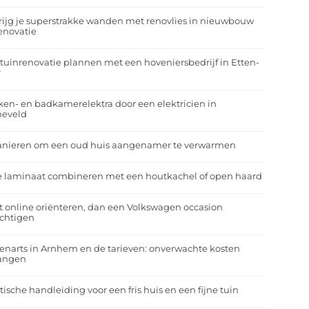
rijg je superstrakke wanden met renovlies in nieuwbouw
enovatie
tuinrenovatie plannen met een hoveniersbedrijf in Etten-
r
en- en badkamerelektra door een elektricien in
neveld
anieren om een oud huis aangenamer te verwarmen
e laminaat combineren met een houtkachel of open haard
t online oriënteren, dan een Volkswagen occasion
ichtigen
enarts in Arnhem en de tarieven: onverwachte kosten
angen
tische handleiding voor een fris huis en een fijne tuin