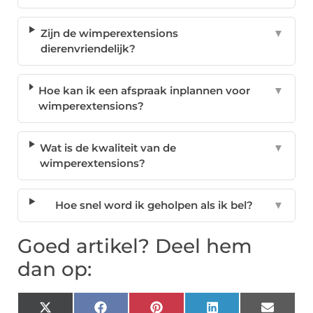
Zijn de wimperextensions
▼
dierenvriendelijk?
Hoe kan ik een afspraak inplannen voor
▼
wimperextensions?
Wat is de kwaliteit van de
▼
wimperextensions?
Hoe snel word ik geholpen als ik bel?
▼
Goed artikel? Deel hem
dan op:
X
Facebook
Pinterest
LinkedIn
Email