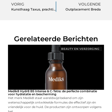
VORIG
VOLGENDE
Kunsthaag Taxus, prachtige decoratie in de tuin
Outplacement Breda
Gerelateerde Berichten
BEAUTY EN VERZORGING
Medik8 Hydr8 B5 Intense & C-Tetra: de perfecte combinatie
voor hydratatie en bescherming
Het merk Medik8 staat wereldwijd bekend om zijn
wetenschappelijk ontwikkelde formules die effectief zijn én
vriendelijk voor de huid. De producten zijn ontworpen volgens
het