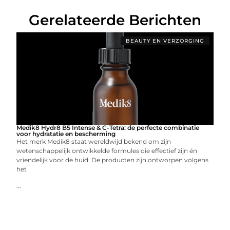
Gerelateerde Berichten
BEAUTY EN VERZORGING
Medik8 Hydr8 B5 Intense & C-Tetra: de perfecte combinatie
voor hydratatie en bescherming
Het merk Medik8 staat wereldwijd bekend om zijn
wetenschappelijk ontwikkelde formules die effectief zijn én
vriendelijk voor de huid. De producten zijn ontworpen volgens
het
...