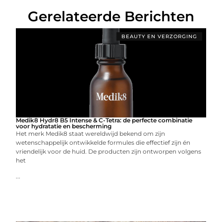
Gerelateerde Berichten
BEAUTY EN VERZORGING
Medik8 Hydr8 B5 Intense & C-Tetra: de perfecte combinatie
voor hydratatie en bescherming
Het merk Medik8 staat wereldwijd bekend om zijn
wetenschappelijk ontwikkelde formules die effectief zijn én
vriendelijk voor de huid. De producten zijn ontworpen volgens
het
...