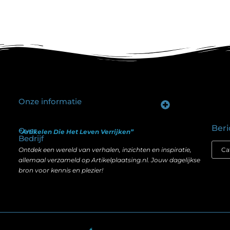
Onze informatie
Goede backlinks kopen: hoe je investeert in zichtbaarheid zonder je SEO te schaden
Geld verdienen op internet: hoe realistisch is het anno nu?
Beri
Over
“Artikelen Die Het Leven Verrijken”
Bedrijf
Ontdek een wereld van verhalen, inzichten en inspiratie,
allemaal verzameld op Artikelplaatsing.nl. Jouw dagelijkse
bron voor kennis en plezier!