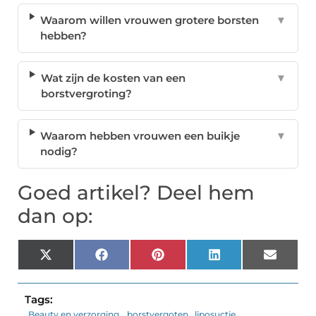
Waarom willen vrouwen grotere borsten
▼
hebben?
Wat zijn de kosten van een
▼
borstvergroting?
Waarom hebben vrouwen een buikje
▼
nodig?
Goed artikel? Deel hem
dan op:
X
Facebook
Pinterest
LinkedIn
Email
(Twitter)
Tags:
Beauty en verzorging
,
borstvergoten
,
liposuctie