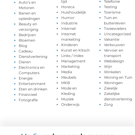
tijd
Telefonie
Auto’s en
Horeca
Testing
Motoren
Huishoudelijk
Toerisme
Banen en
Humor
Tuin en
opleidingen
Industrie
buitenleven
Beauty en
Internet
Tweewielers
verzorging
Internet
Uncategorized
Bedrijven
marketing
Vakantie
Bloemen
Kinderen
Verbouwen
Blog
Kunst en Kitsch
Vervoer en
Cadeau
Links / Index
transport
Dienstverlening
Management
Webdesign
Dieren
Marketing
Wijn
Electronica en
Media
Winkelen
Computers
Meubels
Woning en Tuin
Energie
MKB
Woningen
Entertainment
Mode en
Zakelijk
Eten en drinken
Kleding
Zakelijke
Financieel
Muziek
dienstverlening
Fotografie
Onderwijs
Zorg