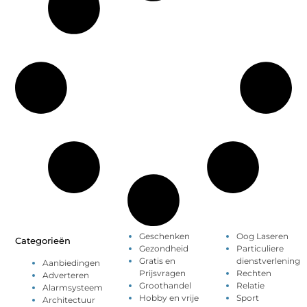
Geschenken
Oog Laseren
Categorieën
Gezondheid
Particuliere
Gratis en
dienstverlening
Aanbiedingen
Prijsvragen
Rechten
Adverteren
Groothandel
Relatie
Alarmsysteem
Hobby en vrije
Sport
Architectuur