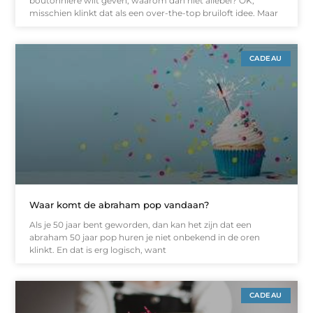
boutonnière wilt geven, waarom dan niet allebei? OK,
misschien klinkt dat als een over-the-top bruiloft idee. Maar
CADEAU
Waar komt de abraham pop vandaan?
Als je 50 jaar bent geworden, dan kan het zijn dat een
abraham 50 jaar pop huren je niet onbekend in de oren
klinkt. En dat is erg logisch, want
CADEAU