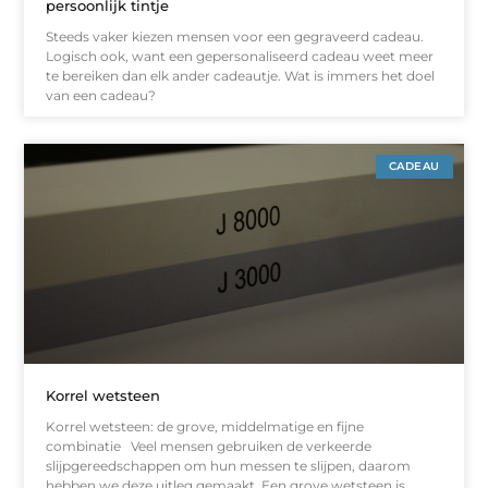
persoonlijk tintje
Steeds vaker kiezen mensen voor een gegraveerd cadeau.
Logisch ook, want een gepersonaliseerd cadeau weet meer
te bereiken dan elk ander cadeautje. Wat is immers het doel
van een cadeau?
CADEAU
Korrel wetsteen
Korrel wetsteen: de grove, middelmatige en fijne
combinatie Veel mensen gebruiken de verkeerde
slijpgereedschappen om hun messen te slijpen, daarom
hebben we deze uitleg gemaakt. Een grove wetsteen is