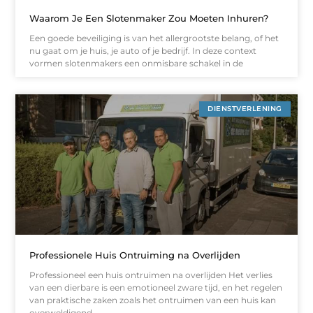
Waarom Je Een Slotenmaker Zou Moeten Inhuren?
Een goede beveiliging is van het allergrootste belang, of het
nu gaat om je huis, je auto of je bedrijf. In deze context
vormen slotenmakers een onmisbare schakel in de
DIENSTVERLENING
Professionele Huis Ontruiming na Overlijden
Professioneel een huis ontruimen na overlijden Het verlies
van een dierbare is een emotioneel zware tijd, en het regelen
van praktische zaken zoals het ontruimen van een huis kan
overweldigend