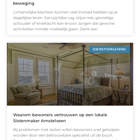
beweging
Lichamelijke klachten kunnen veel invloed hebben op je
dagelijkse leven. Een pijnlijke rug, stijve nek, gevoelige
schouder of knieklacht kan ervoor zorgen dat gewone
activiteiten minder makkelijk gaan. Denk aan
DIENSTVERLENING
Waarom bewoners vertrouwen op een lokale
Slotenmaker Amstelveen
Bij problemen met sloten willen bewoners snel geholpen
worden door een betrouwbare specialist uit de buurt.