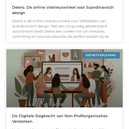
Deens: De online interieurwinkel voor Scandinavisch
design
Deens is dé online interieurwinkel voor liefhebbers van
Scandinavisch design. Met een zorgvuldig geselecteerd
assortiment biedt Deens een unieke mix van meubels,
verlichting en woonaccessoires die perfect passen bij de
DIENSTVERLENING
De Digitale Slagkracht van Non-Profitorganisaties
Versterken