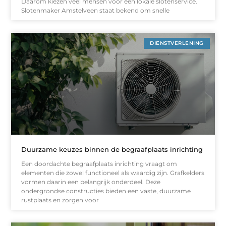
Daarom kiezen veel mensen voor een lokale slotenservice.
Slotenmaker Amstelveen staat bekend om snelle
DIENSTVERLENING
Duurzame keuzes binnen de begraafplaats inrichting
Een doordachte begraafplaats inrichting vraagt om
elementen die zowel functioneel als waardig zijn. Grafkelders
vormen daarin een belangrijk onderdeel. Deze
ondergrondse constructies bieden een vaste, duurzame
rustplaats en zorgen voor