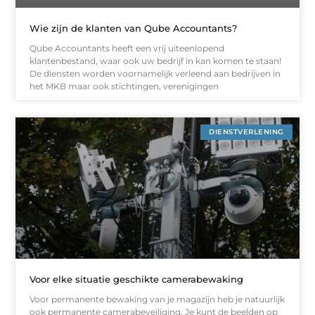
Wie zijn de klanten van Qube Accountants?
Qube Accountants heeft een vrij uiteenlopend
klantenbestand, waar ook uw bedrijf in kan komen te staan!
De diensten worden voornamelijk verleend aan bedrijven in
het MKB maar ook stichtingen, verenigingen
DIENSTVERLENING
Voor elke situatie geschikte camerabewaking
Voor permanente bewaking van je magazijn heb je natuurlijk
ook permanente camerabeveiliging. Je kunt de beelden op