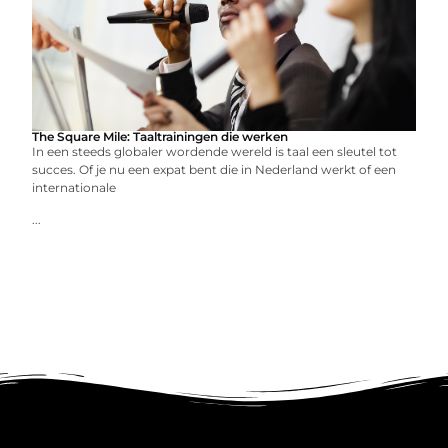
The Square Mile: Taaltrainingen die werken
In een steeds globaler wordende wereld is taal een sleutel tot
succes. Of je nu een expat bent die in Nederland werkt of een
internationale
...