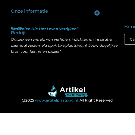
Onze informatie
Goede backlinks kopen: hoe je investeert in zichtbaarheid zonder je SEO te schaden
Geld verdienen op internet: hoe realistisch is het anno nu?
Beri
Over
“Artikelen Die Het Leven Verrijken”
Bedrijf
Ontdek een wereld van verhalen, inzichten en inspiratie,
allemaal verzameld op Artikelplaatsing.nl. Jouw dagelijkse
bron voor kennis en plezier!
@2025
www.artikelplaatsing.nl
. All Right Reserved.