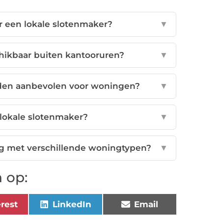
 een lokale slotenmaker?
▼
hikbaar buiten kantooruren?
▼
den aanbevolen voor woningen?
▼
lokale slotenmaker?
▼
g met verschillende woningtypen?
▼
 op:
erest
LinkedIn
Email