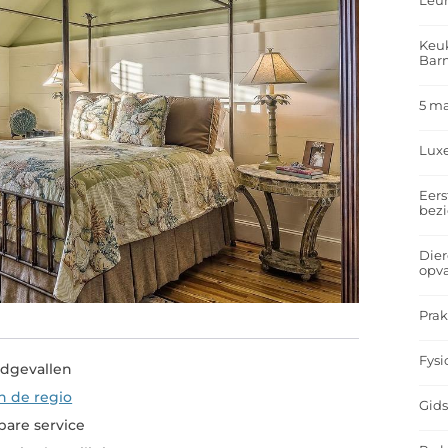
Leu
Keuk
Bar
5 m
Lux
Eers
bez
Dier
opv
Prak
Fysi
edgevallen
 de regio
Gids
bare service