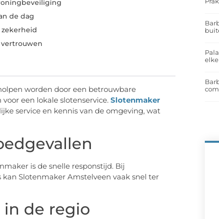
Prak
oningbeveiliging
an de dag
Barb
a zekerheid
buit
r vertrouwen
Pal
elk
Barb
eholpen worden door een betrouwbare
com
 voor een lokale slotenservice.
Slotenmaker
ijke service en kennis van de omgeving, wat
oedgevallen
maker is de snelle responstijd. Bij
els kan Slotenmaker Amstelveen vaak snel ter
in de regio