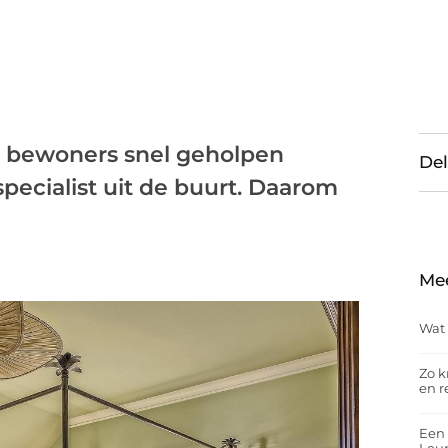
n bewoners snel geholpen
Del
ecialist uit de buurt. Daarom
Me
Wat 
Zo k
en r
Een 