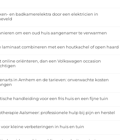
r
en- en badkamerelektra door een elektricien in
neveld
anieren om een oud huis aangenamer te verwarmen
e laminaat combineren met een houtkachel of open haard
t online oriënteren, dan een Volkswagen occasion
ichtigen
enarts in Arnhem en de tarieven: onverwachte kosten
angen
tische handleiding voor een fris huis en een fijne tuin
otherapie Aalsmeer: professionele hulp bij pijn en herstel
 voor kleine verbeteringen in huis en tuin