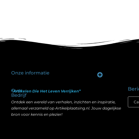
Onze informatie
Goede backlinks kopen: hoe je investeert in zichtbaarheid zonder je SEO te schaden
Geld verdienen op internet: hoe realistisch is het anno nu?
Beri
Over
“Artikelen Die Het Leven Verrijken”
Bedrijf
Ontdek een wereld van verhalen, inzichten en inspiratie,
allemaal verzameld op Artikelplaatsing.nl. Jouw dagelijkse
bron voor kennis en plezier!