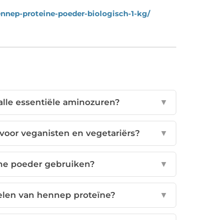
nnep-proteine-poeder-biologisch-1-kg/
lle essentiële aminozuren?
▼
voor veganisten en vegetariërs?
▼
ne poeder gebruiken?
▼
elen van hennep proteïne?
▼