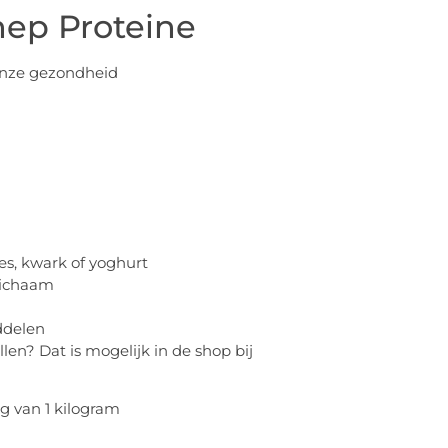
ep Proteine
 onze gezondheid
s, kwark of yoghurt
lichaam
ddelen
len? Dat is mogelijk in de shop bij