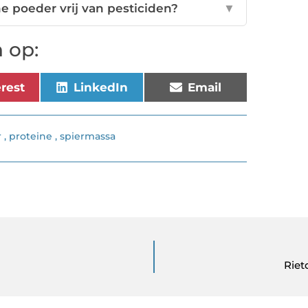
e poeder vrij van pesticiden?
▼
 op:
erest
LinkedIn
Email
r
,
proteine
,
spiermassa
Riet