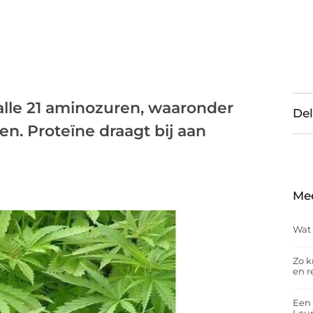
lle 21 aminozuren, waaronder
Del
n. Proteïne draagt bij aan
Me
Wat 
Zo k
en r
Een 