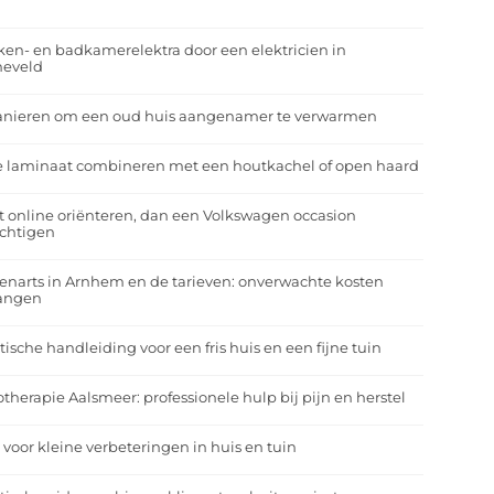
r
en- en badkamerelektra door een elektricien in
neveld
anieren om een oud huis aangenamer te verwarmen
e laminaat combineren met een houtkachel of open haard
t online oriënteren, dan een Volkswagen occasion
ichtigen
enarts in Arnhem en de tarieven: onverwachte kosten
angen
tische handleiding voor een fris huis en een fijne tuin
otherapie Aalsmeer: professionele hulp bij pijn en herstel
 voor kleine verbeteringen in huis en tuin