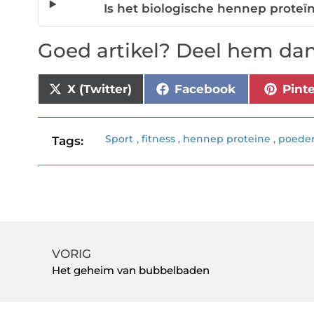
Is het biologische hennep proteïn
Goed artikel? Deel hem dan
X (Twitter)
Facebook
Pint
Sport
,
fitness
,
hennep proteine
,
poede
Tags:
VORIG
Het geheim van bubbelbaden