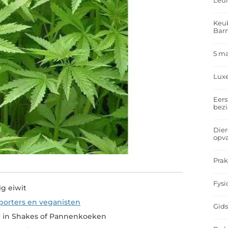
Leu
Keuk
Bar
5 m
Lux
Eers
bez
Dier
opv
Prak
Fysi
g eiwit
sporters en veganisten
Gids
 in Shakes of Pannenkoeken