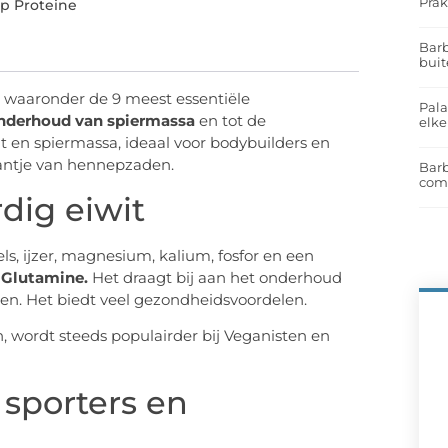
Prak
p Proteine
Barb
buit
, waaronder de 9 meest essentiële
Pal
onderhoud van spiermassa
en tot de
elk
 en spiermassa, ideaal voor bodybuilders en
plantje van hennepzaden.
Barb
com
dig eiwit
els, ijzer, magnesium, kalium, fosfor en een
 Glutamine.
Het draagt bij aan het onderhoud
en. Het biedt veel gezondheidsvoordelen.
, wordt steeds populairder bij Veganisten en
 sporters en