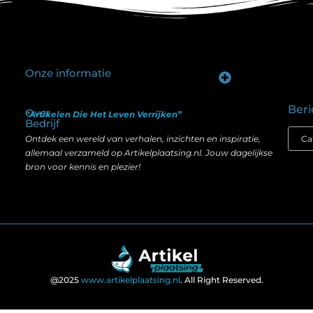
Onze informatie
Goede backlinks kopen: hoe je investeert in zichtbaarheid zonder je SEO te schaden
Geld verdienen op internet: hoe realistisch is het anno nu?
Beri
Over
“Artikelen Die Het Leven Verrijken”
Bedrijf
Ontdek een wereld van verhalen, inzichten en inspiratie,
allemaal verzameld op Artikelplaatsing.nl. Jouw dagelijkse
bron voor kennis en plezier!
@2025
www.artikelplaatsing.nl
. All Right Reserved.