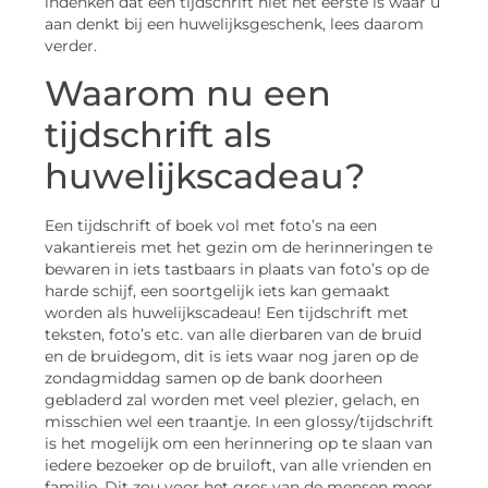
indenken dat een tijdschrift niet het eerste is waar u
aan denkt bij een huwelijksgeschenk, lees daarom
verder.
Waarom nu een
tijdschrift als
huwelijkscadeau?
Een tijdschrift of boek vol met foto’s na een
vakantiereis met het gezin om de herinneringen te
bewaren in iets tastbaars in plaats van foto’s op de
harde schijf, een soortgelijk iets kan gemaakt
worden als huwelijkscadeau! Een tijdschrift met
teksten, foto’s etc. van alle dierbaren van de bruid
en de bruidegom, dit is iets waar nog jaren op de
zondagmiddag samen op de bank doorheen
gebladerd zal worden met veel plezier, gelach, en
misschien wel een traantje. In een glossy/tijdschrift
is het mogelijk om een herinnering op te slaan van
iedere bezoeker op de bruiloft, van alle vrienden en
familie. Dit zou voor het gros van de mensen meer