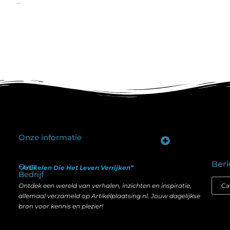
...
Onze informatie
Goede backlinks kopen: hoe je investeert in zichtbaarheid zonder je SEO te schaden
Geld verdienen op internet: hoe realistisch is het anno nu?
Beri
Over
“Artikelen Die Het Leven Verrijken”
Bedrijf
Ontdek een wereld van verhalen, inzichten en inspiratie,
allemaal verzameld op Artikelplaatsing.nl. Jouw dagelijkse
bron voor kennis en plezier!