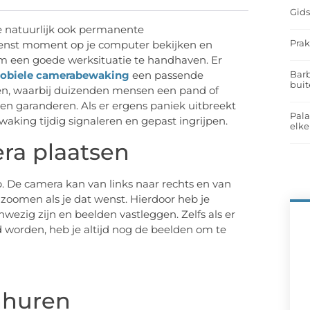
Gids
 natuurlijk ook permanente
Prak
wenst moment op je computer bekijken en
om een goede werksituatie te handhaven. Er
Barb
obiele camerabewaking
een passende
buit
en, waarbij duizenden mensen een pand of
nen garanderen. Als er ergens paniek uitbreekt
Pal
waking tijdig signaleren en gepast ingrijpen.
elk
era plaatsen
p. De camera kan van links naar rechts en van
oomen als je dat wenst. Hierdoor heb je
anwezig zijn en beelden vastleggen. Zelfs als er
d worden, heb je altijd nog de beelden om te
nhuren