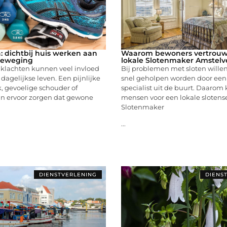
: dichtbij huis werken aan
Waarom bewoners vertrouw
 beweging
lokale Slotenmaker Amstel
 klachten kunnen veel invloed
Bij problemen met sloten wille
dagelijkse leven. Een pijnlijke
snel geholpen worden door ee
ek, gevoelige schouder of
specialist uit de buurt. Daarom 
an ervoor zorgen dat gewone
mensen voor een lokale slotense
Slotenmaker
...
DIENSTVERLENING
DIENS