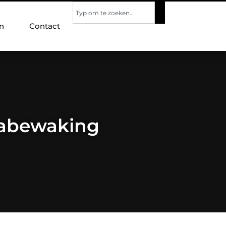
n
Contact
erabewaking