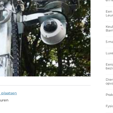
en r
Een 
Leu
Keuk
Bar
5 m
Lux
Eers
bez
Dier
opv
a plaatsen
Prak
huren
Fysi