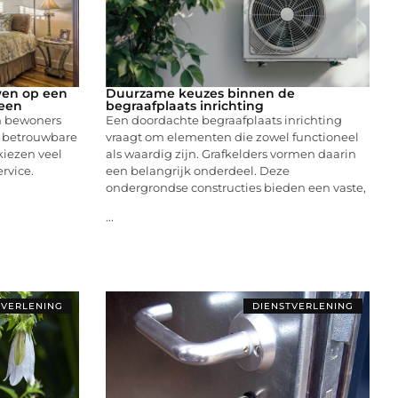
en op een
Duurzame keuzes binnen de
veen
begraafplaats inrichting
n bewoners
Een doordachte begraafplaats inrichting
n betrouwbare
vraagt om elementen die zowel functioneel
kiezen veel
als waardig zijn. Grafkelders vormen daarin
rvice.
een belangrijk onderdeel. Deze
ondergrondse constructies bieden een vaste,
...
TVERLENING
DIENSTVERLENING