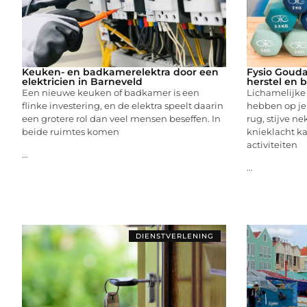
Keuken- en badkamerelektra door een
Fysio Gouda
elektricien in Barneveld
herstel en
Een nieuwe keuken of badkamer is een
Lichamelijke
flinke investering, en de elektra speelt daarin
hebben op je 
een grotere rol dan veel mensen beseffen. In
rug, stijve n
beide ruimtes komen
knieklacht k
activiteiten
...
...
DIENSTVERLENING