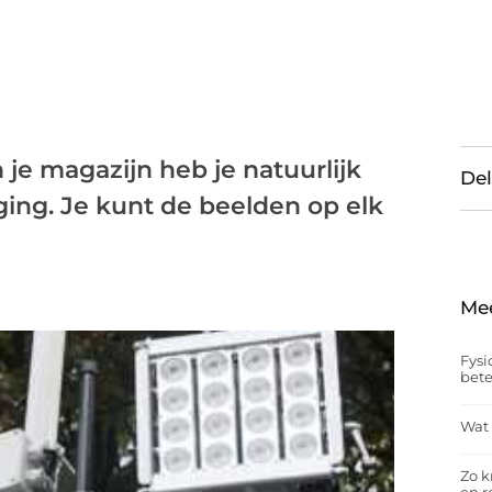
e magazijn heb je natuurlijk
Del
ing. Je kunt de beelden op elk
Me
Fysi
bet
Wat 
Zo k