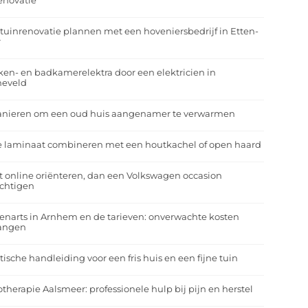
enovatie
tuinrenovatie plannen met een hoveniersbedrijf in Etten-
r
en- en badkamerelektra door een elektricien in
neveld
anieren om een oud huis aangenamer te verwarmen
e laminaat combineren met een houtkachel of open haard
t online oriënteren, dan een Volkswagen occasion
ichtigen
enarts in Arnhem en de tarieven: onverwachte kosten
angen
tische handleiding voor een fris huis en een fijne tuin
otherapie Aalsmeer: professionele hulp bij pijn en herstel