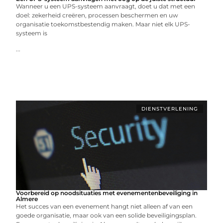
Wanneer u een UPS-systeem aanvraagt, doet u dat met een
doel: zekerheid creëren, processen beschermen en uw
organisatie toekomstbestendig maken. Maar niet elk UPS-
systeem is
...
DIENSTVERLENING
Voorbereid op noodsituaties met evenementenbeveiliging in
Almere
Het succes van een evenement hangt niet alleen af van een
goede organisatie, maar ook van een solide beveiligingsplan.