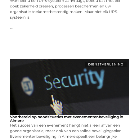
Wanneer u een UPS-systeem aanvraagt, doet u dat met een
doel: zekerheid creëren, processen beschermen en uw
organisatie toekomstbestendig maken. Maar niet elk UPS-
systeem is
...
DIENSTVERLENING
Voorbereid op noodsituaties met evenementenbeveiliging in
Almere
Het succes van een evenement hangt niet alleen af van een
goede organisatie, maar ook van een solide beveiligingsplan.
Evenementenbeveiliging in Almere speelt een belangrijke