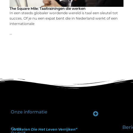
The Square Mile: Taaltrainingen die werken
In een steeds globaler wordende wereld is taal een sleutel tot
succes. Of je nu een expat bent die in Nederland werkt of een
internationale
...
Onze informatie
Goede backlinks kopen: hoe je investeert in zichtbaarheid zonder je SEO te schaden
Geld verdienen op internet: hoe realistisch is het anno nu?
Beri
Over
“Artikelen Die Het Leven Verrijken”