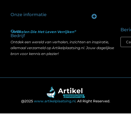
Onze informatie
Goede backlinks kopen: hoe je investeert in zichtbaarheid zonder je SEO te schaden
Geld verdienen op internet: hoe realistisch is het anno nu?
Beri
Over
“Artikelen Die Het Leven Verrijken”
Bedrijf
Ontdek een wereld van verhalen, inzichten en inspiratie,
allemaal verzameld op Artikelplaatsing.nl. Jouw dagelijkse
bron voor kennis en plezier!
@2025
www.artikelplaatsing.nl
. All Right Reserved.