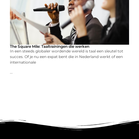
The Square Mile: Taaltrainingen die werken
In een steeds globaler wordende wereld is taal een sleutel tot
succes. Of je nu een expat bent die in Nederland werkt of een
internationale
...