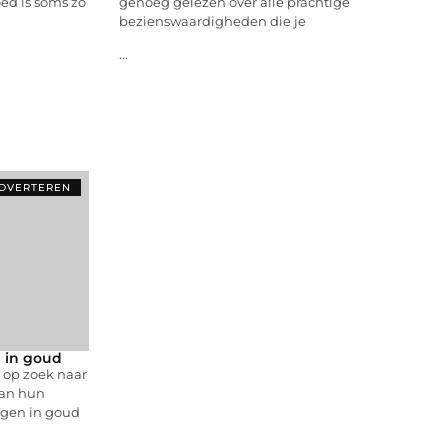
ed is soms zo
genoeg gelezen over alle prachtige
bezienswaardigheden die je
...
DVERTEREN
 in goud
s op zoek naar
van hun
ggen in goud