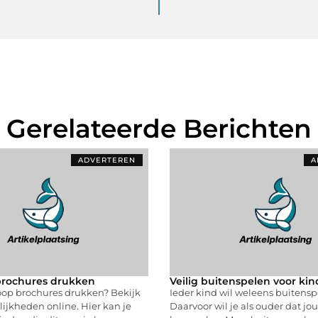
Gerelateerde Berichten
ADVERTEREN
A
rochures drukken
Veilig buitenspelen voor ki
oop brochures drukken? Bekijk
Ieder kind wil weleens buitensp
ijkheden online. Hier kan je
Daarvoor wil je als ouder dat jo