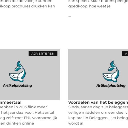
inden die dit voor je kunnen
kan spelen. Maar buitenspeelgo
dkoop brochures drukken kan
goedkoop, hoe weet je
...
ADVERTEREN
A
mmeertaal
Voordelen van het beleggen
ebben in 2015 flink meer
Sinds jaar en dag zijn belegger
 het jaar daarvoor. Het aantal
veilige middelen om een deel 
eg zelfs met 17%, voornamelijk
kapitaal in Beleggen. Het bele
 en drinken online
wordt al