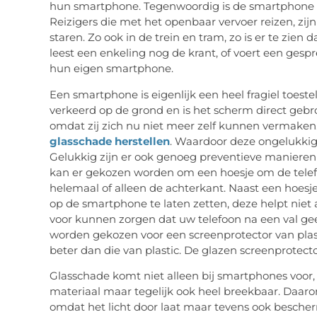
hun smartphone. Tegenwoordig is de smartphone n
Reizigers die met het openbaar vervoer reizen, zij
staren. Zo ook in de trein en tram, zo is er te zien
leest een enkeling nog de krant, of voert een gespr
hun eigen smartphone.
Een smartphone is eigenlijk een heel fragiel toest
verkeerd op de grond en is het scherm direct gebr
omdat zij zich nu niet meer zelf kunnen vermaken.
glasschade herstellen
. Waardoor deze ongelukkige
Gelukkig zijn er ook genoeg preventieve manieren
kan er gekozen worden om een hoesje om de telef
helemaal of alleen de achterkant. Naast een hoesj
op de smartphone te laten zetten, deze helpt niet
voor kunnen zorgen dat uw telefoon na een val gee
worden gekozen voor een screenprotector van plasti
beter dan die van plastic. De glazen screenprotect
Glasschade komt niet alleen bij smartphones voor, 
materiaal maar tegelijk ook heel breekbaar. Daarom
omdat het licht door laat maar tevens ook besche