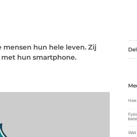
 mensen hun hele leven. Zij
Del
d met hun smartphone.
Me
Hoe
Fysi
bet
Wat 