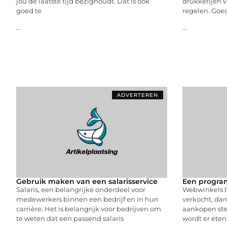
jou de laatste tijd bezighoudt. Dat is ook
drukkerijen v
goed te
regelen. Goe
...
...
ADVERTEREN
Gebruik maken van een salarisservice
Een progra
Salaris, een belangrijke onderdeel voor
Webwinkels h
medewerkers binnen een bedrijf en in hun
verkocht, dan
carrière. Het is belangrijk voor bedrijven om
aankopen ste
te weten dat een passend salaris
wordt er eten