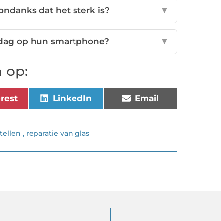
ondanks dat het sterk is?
▼
 dag op hun smartphone?
▼
 op:
erest
LinkedIn
Email
tellen
,
reparatie van glas