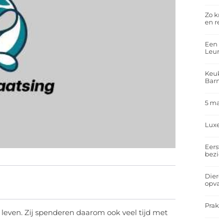
Zo k
en r
Een 
Leu
Keuk
Bar
5 m
Lux
Eers
bez
Dier
opv
Prak
even. Zij spenderen daarom ook veel tijd met