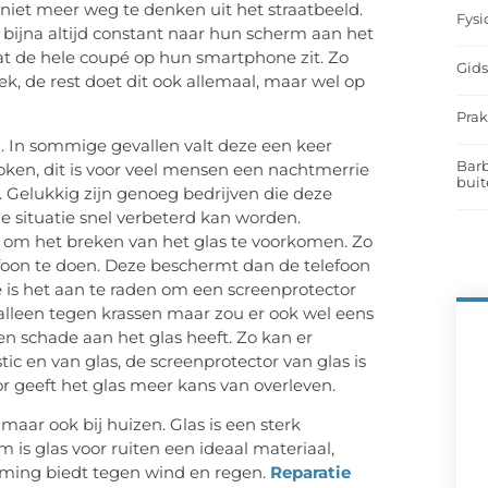
iet meer weg te denken uit het straatbeeld.
Fysi
n bijna altijd constant naar hun scherm aan het
 dat de hele coupé op hun smartphone zit. Zo
Gids
ek, de rest doet dit ook allemaal, maar wel op
Prak
el. In sommige gevallen valt deze een keer
Barb
oken, dit is voor veel mensen een nachtmerrie
buit
 Gelukkig zijn genoeg bedrijven die deze
 situatie snel verbeterd kan worden.
 om het breken van het glas te voorkomen. Zo
oon te doen. Deze beschermt dan de telefoon
e is het aan te raden om een screenprotector
 alleen tegen krassen maar zou er ook wel eens
n schade aan het glas heeft. Zo kan er
c en van glas, de screenprotector van glas is
or geeft het glas meer kans van overleven.
maar ook bij huizen. Glas is een sterk
 is glas voor ruiten een ideaal materiaal,
rming biedt tegen wind en regen.
Reparatie