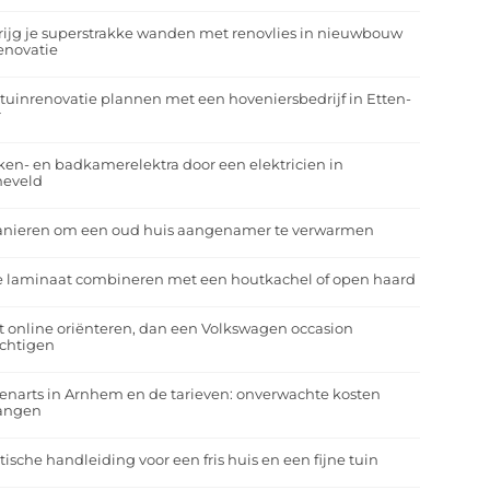
rijg je superstrakke wanden met renovlies in nieuwbouw
enovatie
tuinrenovatie plannen met een hoveniersbedrijf in Etten-
r
en- en badkamerelektra door een elektricien in
neveld
anieren om een oud huis aangenamer te verwarmen
e laminaat combineren met een houtkachel of open haard
t online oriënteren, dan een Volkswagen occasion
ichtigen
enarts in Arnhem en de tarieven: onverwachte kosten
angen
tische handleiding voor een fris huis en een fijne tuin